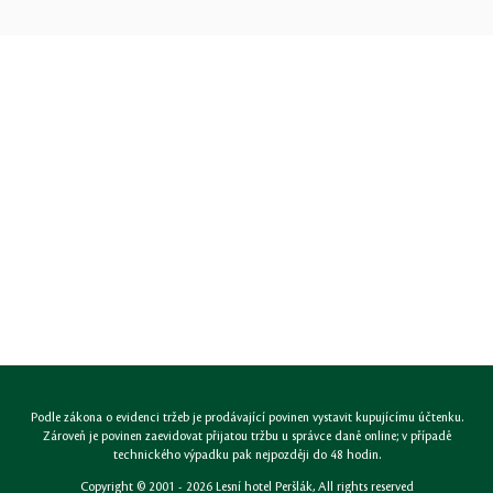
Podle zákona o evidenci tržeb je prodávající povinen vystavit kupujícímu účtenku.
Zároveň je povinen zaevidovat přijatou tržbu u správce daně online; v případě
technického výpadku pak nejpozději do 48 hodin.
Copyright © 2001 - 2026
Lesní hotel Peršlák
, All rights reserved