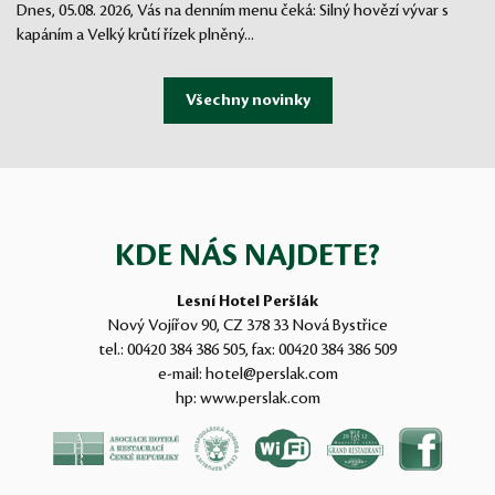
Dnes, 05.08. 2026, Vás na denním menu čeká: Silný hovězí vývar s
kapáním a Velký krůtí řízek plněný...
KDE NÁS NAJDETE?
Lesní Hotel Peršlák
Nový Vojířov 90, CZ 378 33 Nová Bystřice
tel.:
00420 384 386 505
, fax:
00420 384 386 509
e-mail:
hotel@perslak.com
hp:
www.perslak.com