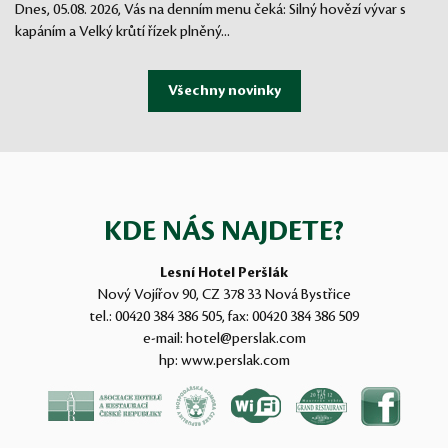
Dnes, 05.08. 2026, Vás na denním menu čeká: Silný hovězí vývar s
kapáním a Velký krůtí řízek plněný...
KDE NÁS NAJDETE?
Lesní Hotel Peršlák
Nový Vojířov 90, CZ 378 33 Nová Bystřice
tel.:
00420 384 386 505
, fax:
00420 384 386 509
e-mail:
hotel@perslak.com
hp:
www.perslak.com