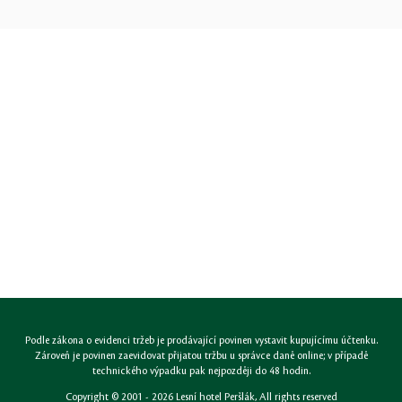
Podle zákona o evidenci tržeb je prodávající povinen vystavit kupujícímu účtenku.
Zároveň je povinen zaevidovat přijatou tržbu u správce daně online; v případě
technického výpadku pak nejpozději do 48 hodin.
Copyright © 2001 - 2026
Lesní hotel Peršlák
, All rights reserved