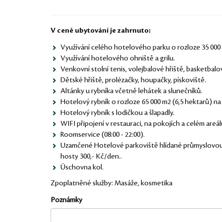
V ceně ubytování je zahrnuto:
Využívání celého hotelového parku o rozloze 35 000 
Využívání hotelového ohniště a grilu.
Venkovní stolní tenis, volejbalové hřiště, basketbalo
Dětské hřiště, prolézačky, houpačky, pískoviště.
Altánky u rybníka včetně lehátek a slunečníků.
Hotelový rybník o rozloze 65 000 m2 (6,5 hektarů) na
Hotelový rybník s lodičkou a šlapadly.
WIFI připojení v restauraci, na pokojích a celém areál
Roomservice (08:00 - 22:00).
Uzamčené Hotelové parkoviště hlídané průmyslovou
hosty 300,- Kč/den..
Úschovna kol.
Zpoplatněné služby: Masáže, kosmetika
Poznámky