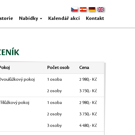
storie
Nabídky
Kalendář akcí
Kontakt
CENÍK
Pokoj
Počet osob
Cena
Dvoulůžkový pokoj
1 osoba
2 980,- Kč
2 osoby
3 730,- Kč
Třílůžkový pokoj
1 osoba
2 980,- Kč
2 osoby
3 730,- Kč
3 osoby
4 480,- Kč