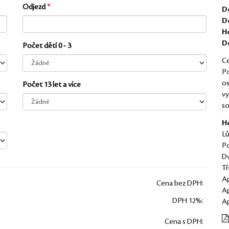
Odjezd
Dě
Dě
Ho
D
Počet dětí 0 - 3
Ce
Po
os
Počet 13 let a více
vy
so
H
Lů
Po
Dv
Tř
Ap
Cena bez DPH:
Ap
DPH 12%:
Ap
Cena s DPH: