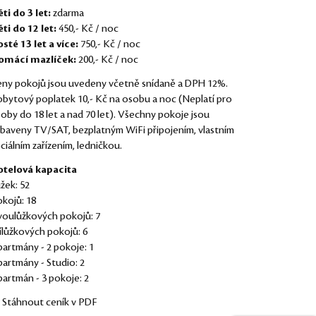
ti do 3 let:
zdarma
ti do 12 let:
450,- Kč / noc
sté 13 let a více:
750,- Kč / noc
omácí mazlíček:
200,- Kč / noc
ny pokojů jsou uvedeny včetně snídaně a DPH 12%.
bytový poplatek 10,- Kč na osobu a noc (Neplatí pro
oby do 18 let a nad 70 let). Všechny pokoje jsou
baveny TV/SAT, bezplatným WiFi připojením, vlastním
ciálním zařízením, ledničkou.
otelová kapacita
žek: 52
kojů: 18
oulůžkových pokojů: 7
ílůžkových pokojů: 6
artmány - 2 pokoje: 1
artmány - Studio: 2
artmán - 3 pokoje: 2
Stáhnout ceník v PDF