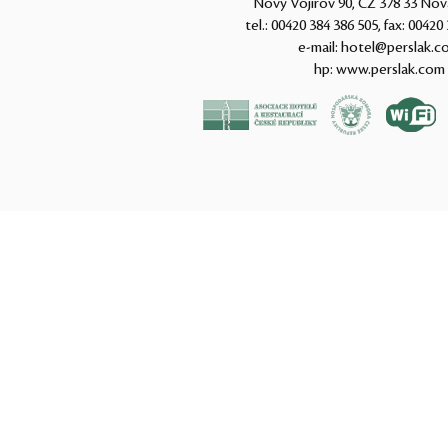
Nový Vojířov 90, CZ 378 33 Nov
tel.:
00420 384 386 505
, fax:
00420 
e-mail:
hotel@perslak.c
hp:
www.perslak.com