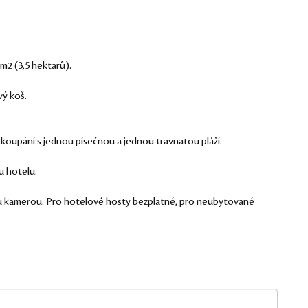
m2 (3,5 hektarů).
vý koš.
 koupání s jednou písečnou a jednou travnatou pláží.
u hotelu.
 kamerou. Pro hotelové hosty bezplatné, pro neubytované