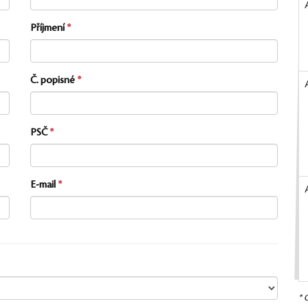
Příjmení
Č. popisné
PSČ
E-mail
* 