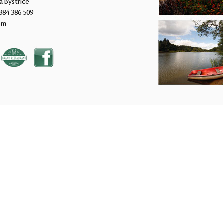
á Bystřice
384 386 509
om