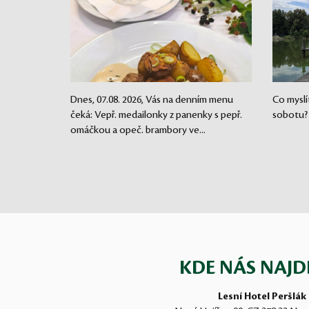
Dnes, 07.08. 2026, Vás na denním menu
Co myslí
čeká: Vepř. medailonky z panenky s pepř.
sobotu?
omáčkou a opeč. brambory ve...
KDE NÁS NAJD
Lesní Hotel Peršlák