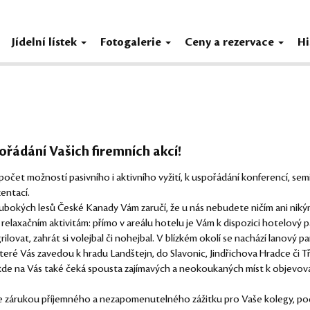
Jídelní lístek
Fotogalerie
Ceny a rezervace
Hi
pořádání Vašich firemních akcí!
počet možností pasivního i aktivního vyžití, k uspořádání konferencí, sem
entací.
lubokých lesů České Kanady Vám zaručí, že u nás nebudete ničím ani niký
elaxačním aktivitám: přímo v areálu hotelu je Vám k dispozici hotelový p
grilovat, zahrát si volejbal či nohejbal. V blízkém okolí se nachází lanový pa
, které Vás zavedou k hradu Landštejn, do Slavonic, Jindřichova Hradce či 
de na Vás také čeká spousta zajímavých a neokoukaných míst k objevová
em je zárukou příjemného a nezapomenutelného zážitku pro Vaše kolegy, po