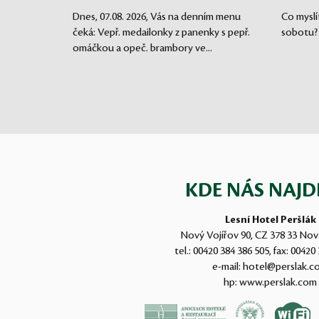
Dnes, 07.08. 2026, Vás na denním menu
Co myslí
čeká: Vepř. medailonky z panenky s pepř.
sobotu?
omáčkou a opeč. brambory ve...
KDE NÁS NAJD
Lesní Hotel Peršlák
Nový Vojířov 90, CZ 378 33 Nov
tel.:
00420 384 386 505
, fax:
00420 
e-mail:
hotel@perslak.c
hp:
www.perslak.com