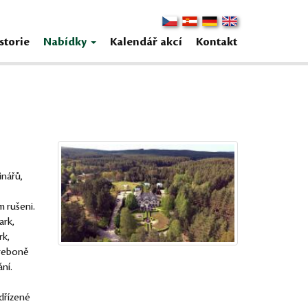
storie
Nabídky
Kalendář akcí
Kontakt
inářů,
m rušeni.
ark,
rk,
Třeboně
ní.
dřízené