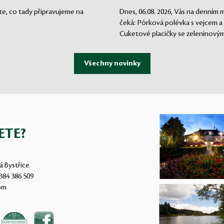
te, co tady připravujeme na
Dnes, 06.08. 2026, Vás na denním
čeká: Pórková polévka s vejcem a
Cuketové placičky se zeleninovým.
ETE?
á Bystřice
384 386 509
om