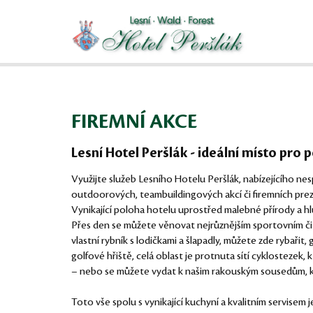
FIREMNÍ AKCE
Lesní Hotel Peršlák - ideální místo pro 
Využijte služeb Lesního Hotelu Peršlák, nabízejícího nes
outdoorových, teambuildingových akcí či firemních prez
Vynikající poloha hotelu uprostřed malebné přírody a h
Přes den se můžete věnovat nejrůznějším sportovním či r
vlastní rybník s lodičkami a šlapadly, můžete zde rybařit, 
golfové hřiště, celá oblast je protnuta sítí cyklostezek
– nebo se můžete vydat k našim rakouským sousedům, k
Toto vše spolu s vynikající kuchyní a kvalitním servis