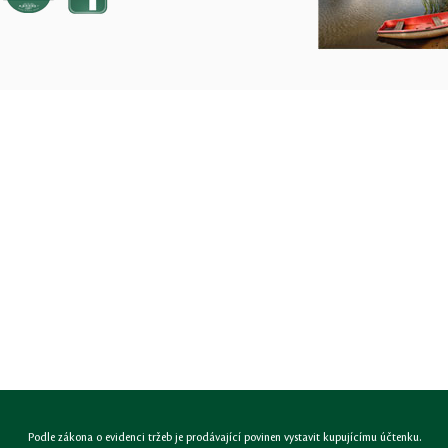
Podle zákona o evidenci tržeb je prodávající povinen vystavit kupujícímu účtenku.