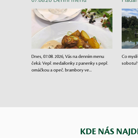
07.08.26 Denní menu
Háda
Dnes, 07.08. 2026, Vás na denním menu
Co myslí
čeká: Vepř. medailonky z panenky s pepř.
sobotu?
omáčkou a opeč. brambory ve...
KDE NÁS NAJD