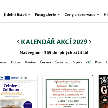
Jídelní lístek
Fotogalerie
Ceny a rezervace
Hi
KALENDÁŘ AKCÍ 2029
Náš region - 365 dní plných zážitků!
řezen
Duben
Květen
Červen
Červenec
Srpen
Září
Říjen
L