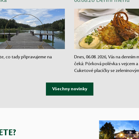
nka
06.08.26 Denní menu
te, co tady připravujeme na
Dnes, 06.08. 2026, Vás na denním
čeká: Pórková polévka s vejcem a
Cuketové placičky se zeleninovým.
ETE?