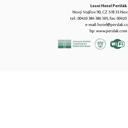
Lesní Hotel Peršlák
Nový Vojířov 90, CZ 378 33 Nov
tel.:
00420 384 386 505
, fax:
00420 
e-mail:
hotel@perslak.c
hp:
www.perslak.com