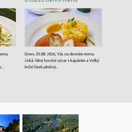
05.08.26 Denní menu
 menu
Dnes, 05.08. 2026, Vás na denním menu
čeká: Silný hovězí vývar s kapáním a Velký
..
krůtí řízek plněný...