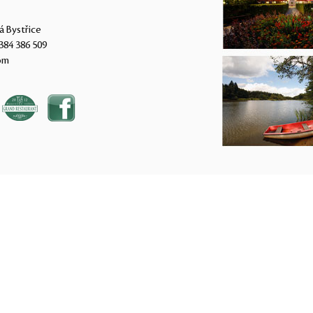
á Bystřice
384 386 509
om