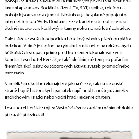
pokojů (59 lůžek). Vedle dvou a třílůžkových pokojů Vás očekávají i
luxusní apartmány. Sociální zařízení, TV, SAT, minibar, telefon na
pokojích jsou samozřejmostí. Novinkou je bezplatné připojení na
internet formou Wi-Fi. Doufáme, že se budete cítit dobře v naší
útulné restauraci s kachlovými kamny nebo na naší letní zahrádce.
Dále můžete využít k odpočinku hotelový rybník s písečnou pláží a
lodičkou. V zimě je možno na rybníku bruslit nebo na udržovaných
běžkařských stopách přímo před hotelem zdokonalovat svoji
kondici. Lesní hotel Peršlák je také ideálním místem pro pořádání
firemních akcí, oslav, outdoorových aktivit, svateb, promocí nebo
narozenin.
V nejbližším okolí hotelu najdete jak na české, tak na rakouské
straně hojně historických památek např. hrad Landštejn, zámek v
Jindřichovém Hradci nebo vodní hrad Heidenreichstein.
Lesní hotel Peršlák stojí za Vaši návštěvu v každém ročním období a
při každé příležitosti!