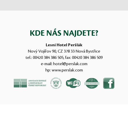
KDE NÁS NAJDETE?
Lesní Hotel Peršlák
Nový Vojířov 90, CZ 378 33 Nová Bystřice
tel.:
00420 384 386 505
, fax:
00420 384 386 509
e-mail:
hotel@perslak.com
hp:
www.perslak.com