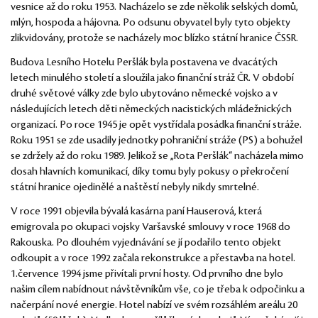
vesnice až do roku 1953. Nacházelo se zde několik selských domů,
mlýn, hospoda a hájovna. Po odsunu obyvatel byly tyto objekty
zlikvidovány, protože se nacházely moc blízko státní hranice ČSSR.
Budova Lesního Hotelu Peršlák byla postavena ve dvacátých
letech minulého století a sloužila jako finanční stráž ČR. V období
druhé světové války zde bylo ubytováno německé vojsko a v
následujících letech děti německých nacistických mládežnických
organizací. Po roce 1945 je opět vystřídala posádka finanční stráže.
Roku 1951 se zde usadily jednotky pohraniční stráže (PS) a bohužel
se zdržely až do roku 1989. Jelikož se „Rota Peršlák“ nacházela mimo
dosah hlavních komunikací, díky tomu byly pokusy o překročení
státní hranice ojedinělé a naštěstí nebyly nikdy smrtelné.
V roce 1991 objevila bývalá kasárna paní Hauserová, která
emigrovala po okupaci vojsky Varšavské smlouvy v roce 1968 do
Rakouska. Po dlouhém vyjednávání se jí podařilo tento objekt
odkoupit a v roce 1992 začala rekonstrukce a přestavba na hotel.
1.července 1994 jsme přivítali první hosty. Od prvního dne bylo
našim cílem nabídnout návštěvníkům vše, co je třeba k odpočinku a
načerpání nové energie. Hotel nabízí ve svém rozsáhlém areálu 20