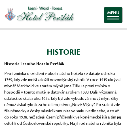
MENU
HISTORIE
Historie Lesního Hotelu Peršlák
První zmínka o osídlení v okolí našeho hotelu se datuje od roku
1359, kdy zde mniši založili novomlýnský rybník. V roce 1419 ukrýval
mlynář Markhold ve starém mlýně Jana Žižku a první zmínka o
hospodě v tomto místě je datována rokem 1580. Další významná
událost se stala roku 1635, kdy byl zde vybudován nový mlýn, díky
němuž získal rybník za hotelem jméno „Nové Mlýny“. Po staletí zde
žila německy a česky mluvící komunita ve smíru vedle sebe, a to až
do roku 1938, než zdejší území přičlenili k velkoněmecké říši a tím jej
odtrhli od Československé republiky. Na jih od našeho rybníku byla