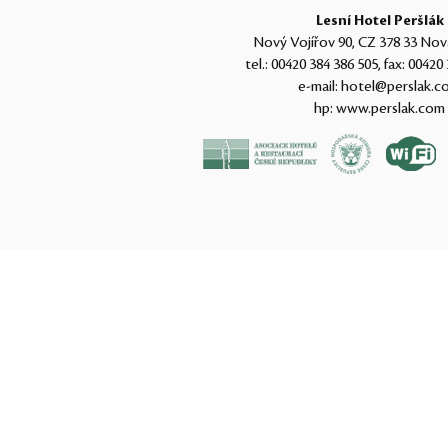
Lesní Hotel Peršlák
Nový Vojířov 90, CZ 378 33 Nov
tel.:
00420 384 386 505
, fax:
00420 
e-mail:
hotel@perslak.c
hp:
www.perslak.com