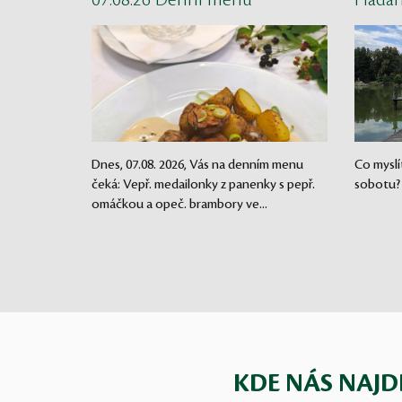
07.08.26 Denní menu
Háda
Dnes, 07.08. 2026, Vás na denním menu
Co myslí
čeká: Vepř. medailonky z panenky s pepř.
sobotu?
omáčkou a opeč. brambory ve...
KDE NÁS NAJD