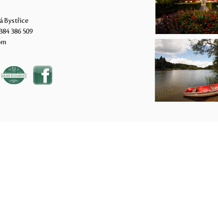
á Bystřice
384 386 509
om