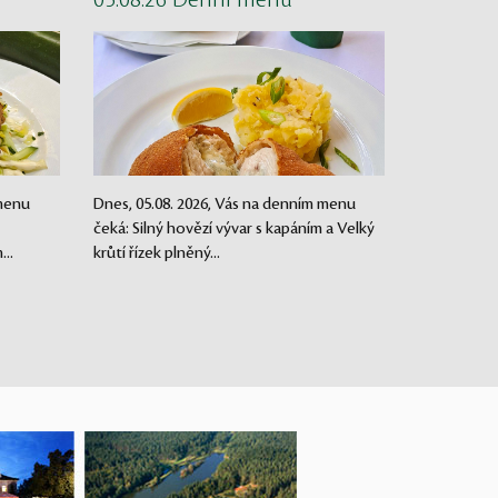
05.08.26 Denní menu
 menu
Dnes, 05.08. 2026, Vás na denním menu
čeká: Silný hovězí vývar s kapáním a Velký
..
krůtí řízek plněný...