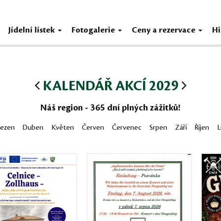
Jídelní lístek
Fotogalerie
Ceny a rezervace
Hi
KALENDÁŘ AKCÍ 2029
Náš region - 365 dní plných zážitků!
řezen
Duben
Květen
Červen
Červenec
Srpen
Září
Říjen
L