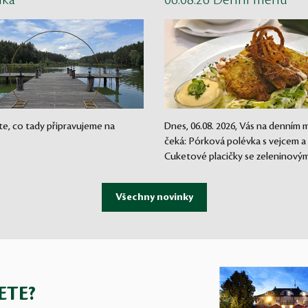
nka
06.08.26 Denní menu
te, co tady připravujeme na
Dnes, 06.08. 2026, Vás na denním
čeká: Pórková polévka s vejcem a
Cuketové placičky se zeleninovým.
ETE?