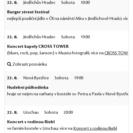
22. 8.
Jindřichův Hradec
Sobota
10:00
Burger street festival
nejlepší pouliční jídlo v ČR na náměstí Míru v Jindřichově Hradci; více
22. 8.
Jindřichův Hradec
Sobota
19:00
Koncert kapely CROSS TOWER
(blues, rock, pop, šanson) v Muzeu fotografií; více na
CROSS TOWER
Zobrazit pozvánku
22. 8.
Nová Bystřice
Sobota
19:00
Hudební půlhodinka
hraje se nejen na varhany v kostele sv. Petra a Pavla v Nové Bystřici
22. 8.
Litschau
Sobota
20:00
Koncert s rodinou Riebl
ve farním kostele v Litschau; více na
Koncert s rodinou Riebl