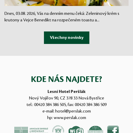
Dnes, 03.08. 2026, Vás na denním menu čeká: Zeleninový krém s
krutony a Vejce Benedikt na rozpečeném toastu a...
KDE NÁS NAJDETE?
Lesní Hotel Peršlák
Nový Vojířov 90, CZ 378 33 Nová Bystřice
tel.:
00420 384 386 505
, fax:
00420 384 386 509
e-mail:
hotel@perslak.com
hp:
www.perslak.com