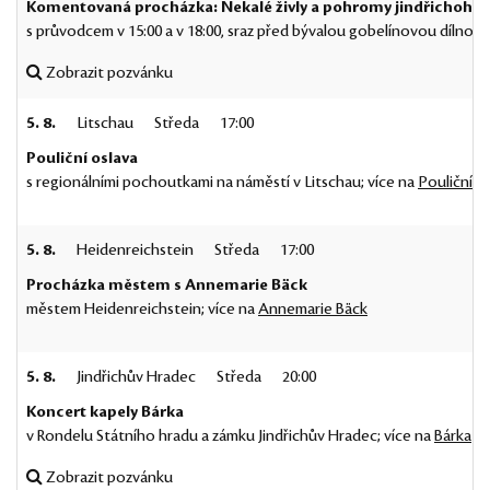
Komentovaná procházka: Nekalé živly a pohromy jindřichohr
s průvodcem v 15:00 a v 18:00, sraz před bývalou gobelínovou dílnou v
Zobrazit pozvánku
5. 8.
Litschau
Středa
17:00
Pouliční oslava
s regionálními pochoutkami na náměstí v Litschau; více na
Pouliční o
5. 8.
Heidenreichstein
Středa
17:00
Procházka městem s Annemarie Bäck
městem Heidenreichstein; více na
Annemarie Bäck
5. 8.
Jindřichův Hradec
Středa
20:00
Koncert kapely Bárka
v Rondelu Státního hradu a zámku Jindřichův Hradec; více na
Bárka
Zobrazit pozvánku