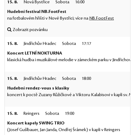
15. 8.
Nová Bystřice
Sobota
16:00
Hudební festival NB.FootFest
na fotbalovém hřišti v Nové Bystřici; více na
NB.FootFest
Zobrazit pozvánku
15. 8.
Jindřichův Hradec
Sobota
17:17
Koncert LETNÍ NOKTURNA
klasická hudba i muzikálové melodie v zámeckém parku v Jindřichově
15. 8.
Jindřichův Hradec
Sobota
18:00
Hudební rendez-vous s klasiky
koncert k poctě Zuzany Růžičkové a Viktoru Kalabisovi v kapli sv. Ma
15. 8.
Reingers
Sobota
19:00
Koncert kapely SWING TRIO
(Josef Gušlbauer, Jan Janda, Ondřej Šrámek) v kapli v Reingers