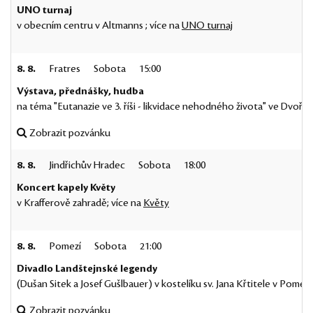
UNO turnaj
v obecním centru v Altmanns ; více na
UNO turnaj
8. 8.
Fratres
Sobota
15:00
Výstava, přednášky, hudba
na téma "Eutanazie ve 3. říši - likvidace nehodného života" ve Dvoře 
Zobrazit pozvánku
8. 8.
Jindřichův Hradec
Sobota
18:00
Koncert kapely Květy
v Krafferově zahradě; více na
Květy
8. 8.
Pomezí
Sobota
21:00
Divadlo Landštejnské legendy
(Dušan Sitek a Josef Gušlbauer) v kostelíku sv. Jana Křtitele v Pomezí
Zobrazit pozvánku