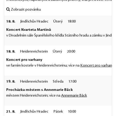
Zobrazit pozvánku
18. 8.
Jindřichův Hradec
Úterý
18:00
Koncert Kvarteta Martinů
v Divadelním sále Španělského křídla Státního hradu a zámku v Jindři
18. 8.
Heidenreichstein
Úterý
20:00
Koncert pro varhany
ve farním kostele v Heidenreichsteinu; více na
Koncert pro varhany
19. 8.
Heidenreichstein
Středa
17:00
Procházka městem s Annemarie Bäck
městem Heidenreichstein; více na
Annemarie Bäck
21. 8.
Jindřichův Hradec
Pátek
10:00