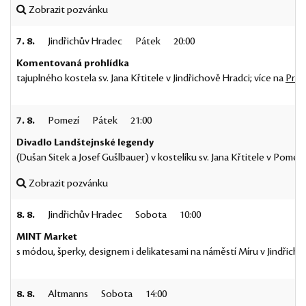
Zobrazit pozvánku
7. 8.
Jindřichův Hradec
Pátek
20:00
Komentovaná prohlídka
tajuplného kostela sv. Jana Křtitele v Jindřichově Hradci; více na
Proh
7. 8.
Pomezí
Pátek
21:00
Divadlo Landštejnské legendy
(Dušan Sitek a Josef Gušlbauer) v kostelíku sv. Jana Křtitele v Pomezí
Zobrazit pozvánku
8. 8.
Jindřichův Hradec
Sobota
10:00
MINT Market
s módou, šperky, designem i delikatesami na náměstí Míru v Jindřicho
8. 8.
Altmanns
Sobota
14:00