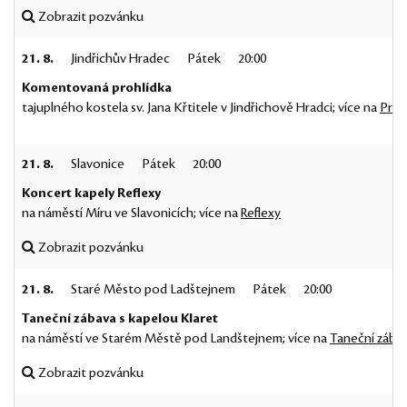
Zobrazit pozvánku
21. 8.
Jindřichův Hradec
Pátek
20:00
Komentovaná prohlídka
tajuplného kostela sv. Jana Křtitele v Jindřichově Hradci; více na
Proh
21. 8.
Slavonice
Pátek
20:00
Koncert kapely Reflexy
na náměstí Míru ve Slavonicích; více na
Reflexy
Zobrazit pozvánku
21. 8.
Staré Město pod Ladštejnem
Pátek
20:00
Taneční zábava s kapelou Klaret
na náměstí ve Starém Městě pod Landštejnem; více na
Taneční zába
Zobrazit pozvánku