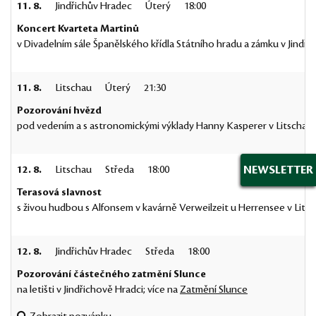
11. 8.
Jindřichův Hradec
Úterý
18:00
Koncert Kvarteta Martinů
v Divadelním sále Španělského křídla Státního hradu a zámku v Jindři
11. 8.
Litschau
Úterý
21:30
Pozorování hvězd
pod vedením a s astronomickými výklady Hanny Kasperer v Litschau;
NEWSLETTER
12. 8.
Litschau
Středa
18:00
Terasová slavnost
s živou hudbou s Alfonsem v kavárně Verweilzeit u Herrensee v Litsc
12. 8.
Jindřichův Hradec
Středa
18:00
Pozorování částečného zatmění Slunce
na letišti v Jindřichově Hradci; více na
Zatmění Slunce