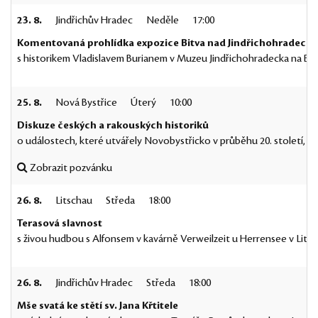
23. 8.
Jindřichův Hradec
Neděle
17:00
Komentovaná prohlídka expozice Bitva nad Jindřichohradeck
s historikem Vladislavem Burianem v Muzeu Jindřichohradecka na Bal
25. 8.
Nová Bystřice
Úterý
10:00
Diskuze českých a rakouských historiků
o událostech, které utvářely Novobystřicko v průběhu 20. století, o
Zobrazit pozvánku
26. 8.
Litschau
Středa
18:00
Terasová slavnost
s živou hudbou s Alfonsem v kavárně Verweilzeit u Herrensee v Litsc
26. 8.
Jindřichův Hradec
Středa
18:00
Mše svatá ke stětí sv. Jana Křtitele