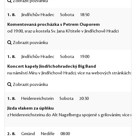
Zobrazit pozvánku
1. 8.
Jindřichův Hradec
Sobota
18:50
Komentovaná procházka s Petrem Ouporem
od 19:00, sraz u kostela Sv. Jana Křtitele v Jindřichově Hradci
Zobrazit pozvánku
1. 8.
Jindřichův Hradec
Sobota
19:00
Koncert kapely Jindřichohradecký Big Band
na náměstí Míru v Jindřichově Hradci; více na webových stránkách:
J
Zobrazit pozvánku
1. 8.
Heidenreichstein
Sobota
20:30
Jízda vlakem za úplňku
z Heidenreichsteinu do Alt Nagelbergu spojené s grilováním; více na
2. 8.
Gmünd
Neděle
08:00