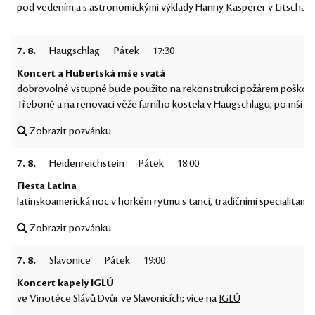
pod vedením a s astronomickými výklady Hanny Kasperer v Litschau;
7. 8.
Haugschlag
Pátek
17:30
Koncert a Hubertská mše svatá
dobrovolné vstupné bude použito na rekonstrukci požárem poškoz
Třeboně a na renovaci věže farního kostela v Haugschlagu; po mši př
Zobrazit pozvánku
7. 8.
Heidenreichstein
Pátek
18:00
Fiesta Latina
latinskoamerická noc v horkém rytmu s tanci, tradičními specialitam
Zobrazit pozvánku
7. 8.
Slavonice
Pátek
19:00
Koncert kapely IGLÚ
ve Vinotéce Slávů Dvůr ve Slavonicích; více na
IGLÚ