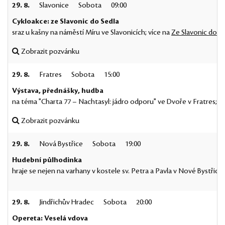
29. 8.
Slavonice
Sobota
09:00
Cykloakce: ze Slavonic do Sedla
sraz u kašny na náměstí Míru ve Slavonicích; více na
Ze Slavonic do S
Zobrazit pozvánku
29. 8.
Fratres
Sobota
15:00
Výstava, přednášky, hudba
na téma "Charta 77 – Nachtasyl: jádro odporu" ve Dvoře v Fratres; v
Zobrazit pozvánku
29. 8.
Nová Bystřice
Sobota
19:00
Hudební půlhodinka
hraje se nejen na varhany v kostele sv. Petra a Pavla v Nové Bystřici
29. 8.
Jindřichův Hradec
Sobota
20:00
Opereta: Veselá vdova