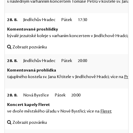
s následným varhanním koncertem Tomáše Petrů v kostele sv. Jana Kř
28. 8.
Jindřichův Hradec
Pátek
17:30
Komentované proshlídky
bývalé jezuitské koleje s varhaním koncertem v Jindřichově Hradci; v
Zobrazit pozvánku
28. 8.
Jindřichův Hradec
Pátek
20:00
Komentovaná prohlídka
tajuplného kostela sv. Jana Křtitele v Jindřichově Hradci; více na
Proh
28. 8.
Nová Bystřice
Pátek
20:00
Koncert kapely Fleret
ve dvoře městského úřadu v Nové Bystřici; více na
Fleret
Zobrazit pozvánku