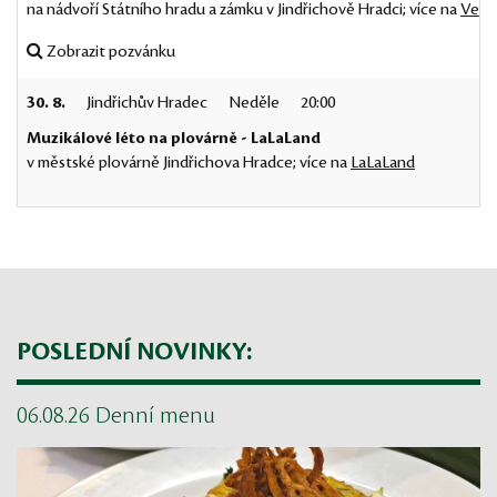
na nádvoří Státního hradu a zámku v Jindřichově Hradci; více na
Vese
Zobrazit pozvánku
30. 8.
Jindřichův Hradec
Neděle
20:00
Muzikálové léto na plovárně - LaLaLand
v městské plovárně Jindřichova Hradce; více na
LaLaLand
POSLEDNÍ NOVINKY:
06.08.26 Denní menu