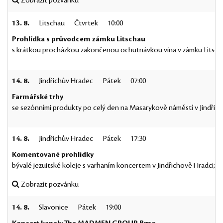
Zobrazit pozvánku
13. 8.
Litschau
Čtvrtek
10:00
Prohlídka s průvodcem zámku Litschau
s krátkou procházkou zakončenou ochutnávkou vína v zámku Litscha
14. 8.
Jindřichův Hradec
Pátek
07:00
Farmářské trhy
se sezónními produkty po celý den na Masarykově náměstí v Jindřic
14. 8.
Jindřichův Hradec
Pátek
17:30
Komentované prohlídky
bývalé jezuitské koleje s varhaním koncertem v Jindřichově Hradci; v
Zobrazit pozvánku
14. 8.
Slavonice
Pátek
19:00