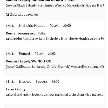
Koncert kapely The MADMEN GROUP Brno
(revival Black Sabath) na náměstí Míru ve Slavonicích; více na
The M
Zobrazit pozvánku
14. 8.
Jindřichův Hradec
Pátek
20:00
Komentovaná prohlídka
tajuplného kostela sv. Jana Křtitele v Jindřichově Hradci; více na
Proh
14. 8.
Pomezí
Pátek
21:00
Koncert kapely SWING TRIO
(Josef Gušlbauer, Jan Janda, Ondřej Šrámek) v kostelíku sv. Jana Křtit
15. 8.
Litschau
Sobota
14:00
Letecké dny
zakončené noční leteckou show na letišti u Litschau; více na
Leteck