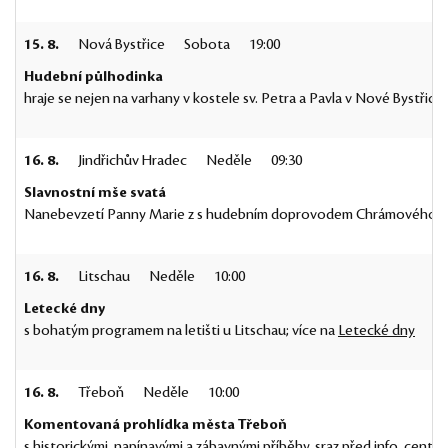
15. 8.
Nová Bystřice
Sobota
19:00
Hudební půlhodinka
hraje se nejen na varhany v kostele sv. Petra a Pavla v Nové Bystřici
16. 8.
Jindřichův Hradec
Neděle
09:30
Slavnostní mše svatá
Nanebevzetí Panny Marie z s hudebním doprovodem Chrámového sbor
16. 8.
Litschau
Neděle
10:00
Letecké dny
s bohatým programem na letišti u Litschau; více na
Letecké dny
16. 8.
Třeboň
Neděle
10:00
Komentovaná prohlídka města Třeboň
s historickými, napínavými a zábavnými příběhy, sraz před info. centr