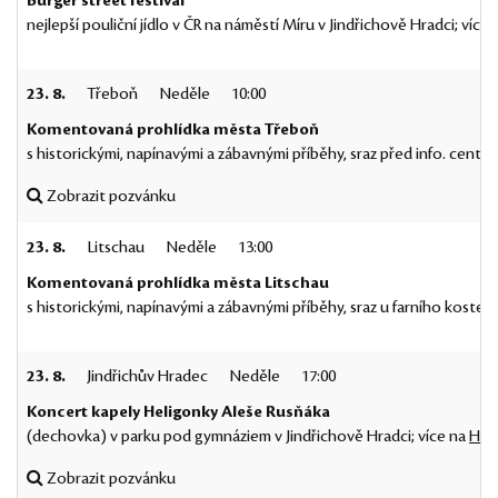
Burger street festival
nejlepší pouliční jídlo v ČR na náměstí Míru v Jindřichově Hradci; více
23. 8.
Třeboň
Neděle
10:00
Komentovaná prohlídka města Třeboň
s historickými, napínavými a zábavnými příběhy, sraz před info. centr
Zobrazit pozvánku
23. 8.
Litschau
Neděle
13:00
Komentovaná prohlídka města Litschau
s historickými, napínavými a zábavnými příběhy, sraz u farního kostela
23. 8.
Jindřichův Hradec
Neděle
17:00
Koncert kapely Heligonky Aleše Rusňáka
(dechovka) v parku pod gymnáziem v Jindřichově Hradci; více na
Hel
Zobrazit pozvánku