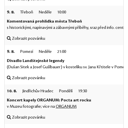
9. 8.
Třeboň
Neděle
10:00
Komentovaná prohlídka města Třeboň
s historickými, napínavými a zábavnými příběhy, sraz před info. centr
Zobrazit pozvánku
9. 8.
Pomezí
Neděle
21:00
Divadlo Landštejnské legendy
(Dušan Sitek a Josef Gušlbauer) v kostelíku sv. Jana Křtitele v Pomezí
Zobrazit pozvánku
10. 8.
Jindřichův Hradec
Pondělí
19:30
Koncert kapely ORGANUM: Pocta art rocku
v Muzeu fotografie; více na
ORGANUM
Zobrazit pozvánku