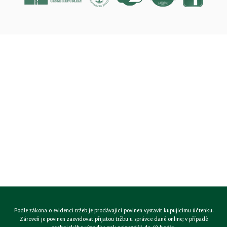
Podle zákona o evidenci tržeb je prodávající povinen vystavit kupujícímu účtenku.
Zároveň je povinen zaevidovat přijatou tržbu u správce daně online; v případě