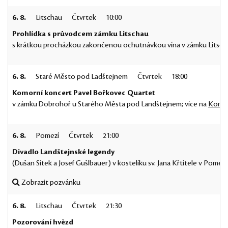
6. 8.
Litschau
Čtvrtek
10:00
Prohlídka s průvodcem zámku Litschau
s krátkou procházkou zakončenou ochutnávkou vína v zámku Litscha
6. 8.
Staré Město pod Ladštejnem
Čtvrtek
18:00
Komorní koncert Pavel Bořkovec Quartet
v zámku Dobrohoř u Starého Města pod Landštejnem; více na
Komor
6. 8.
Pomezí
Čtvrtek
21:00
Divadlo Landštejnské legendy
(Dušan Sitek a Josef Gušlbauer) v kostelíku sv. Jana Křtitele v Pomezí
Zobrazit pozvánku
6. 8.
Litschau
Čtvrtek
21:30
Pozorování hvězd