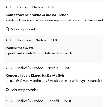
2. 8.
Třeboň
Neděle
10:00
Komentovaná prohlídka města Třeboň
s historickými, napínavými a zábavnými příběhy, sraz před info. centr
Zobrazit pozvánku
2. 8.
Slavonice
Neděle
11:00
Poutní mše svatá
v poutním kostele Božího Těla ve Slavonicích
2. 8.
Jindřichův Hradec
Neděle
14:00
Koncert kapely Klaret Strážský výběr
na náměstí Míru v Jindřichově Hradci; více na webových stránkách:
K
Zobrazit pozvánku
3. 8.
Jindřichův Hradec
Pondělí
15:00