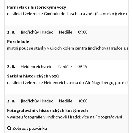
Parní vlak s historickými vozy
na silnici i železnici z Gmündu do Litschau a zpět (Rakousko); více 
2. 8.
Jindřichův Hradec
Neděle
09:00
Porcinkule
místní pouť se stánky v ulicích kolem centra Jindřichova Hradce a s a
2. 8.
Heidenreichstein
Neděle
09:45
Setkání historických vozů
na silnici i železnici z Heidenreichsteinu do Alt Nagelbergu, poté do 
2. 8.
Jindřichův Hradec
Neděle
10:00
Fotografování v historických kostýmech
v Muzeu fotografie v Jindřichově Hradci; více na
Fotografování
Zobrazit pozvánku