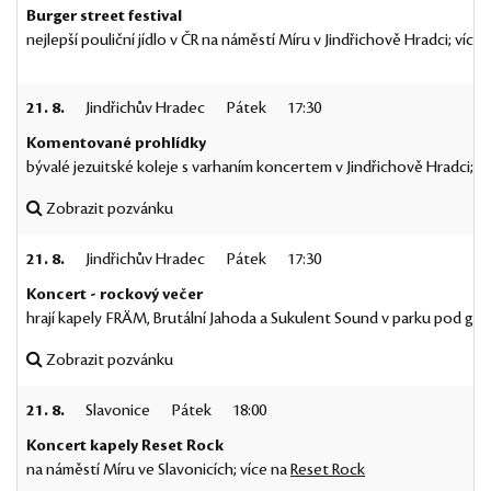
Burger street festival
nejlepší pouliční jídlo v ČR na náměstí Míru v Jindřichově Hradci; více
21. 8.
Jindřichův Hradec
Pátek
17:30
Komentované prohlídky
bývalé jezuitské koleje s varhaním koncertem v Jindřichově Hradci; v
Zobrazit pozvánku
21. 8.
Jindřichův Hradec
Pátek
17:30
Koncert - rockový večer
hrají kapely FRÄM, Brutální Jahoda a Sukulent Sound v parku pod gym
Zobrazit pozvánku
21. 8.
Slavonice
Pátek
18:00
Koncert kapely Reset Rock
na náměstí Míru ve Slavonicích; více na
Reset Rock