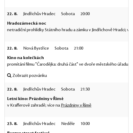
22. 8.
Jindřichův Hradec
Sobota
20:00
Hradozámecká noc
netradiční prohlídky Státního hradu a zámku v Jindřichově Hradci; ví
22. 8.
Nová Bystřice
Sobota
21:00
Kino na kolečkách
promítání filmu "Čarodějka: druhá část" ve dvoře městského úřadu v 
Zobrazit pozvánku
22. 8.
Jindřichův Hradec
Sobota
21:30
Letní kino: Prázdniny v Římě
v Krafferově zahradě; více na
Prázdniny v Římě
23. 8.
Jindřichův Hradec
Neděle
10:00