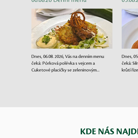
06.08.26 Denní menu
05.08
Dnes, 06.08. 2026, Vás na denním menu
Dnes, 05
čeká: Pórková polévka s vejcem a
čeká: Si
Cuketové placičky se zeleninovým...
krůtí říz
KDE NÁS NAJD