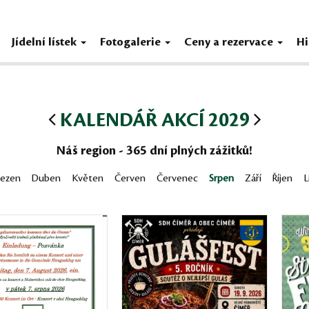
Jídelní lístek
Fotogalerie
Ceny a rezervace
Hi
KALENDÁŘ AKCÍ 2029
Náš region - 365 dní plných zážitků!
řezen
Duben
Květen
Červen
Červenec
Srpen
Září
Říjen
L