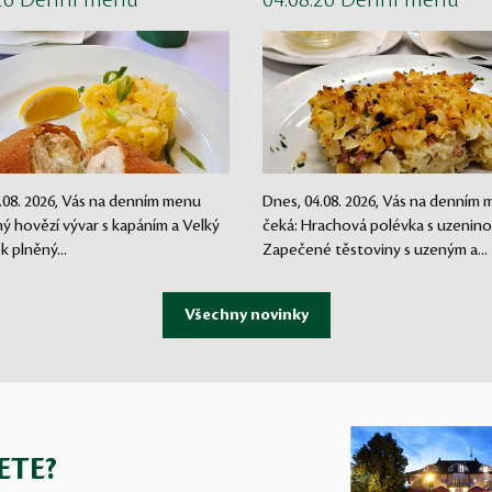
.26 Denní menu
04.08.26 Denní menu
.08. 2026, Vás na denním menu
Dnes, 04.08. 2026, Vás na denním
lný hovězí vývar s kapáním a Velký
čeká: Hrachová polévka s uzenino
ek plněný...
Zapečené těstoviny s uzeným a...
ETE?