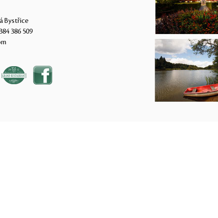
á Bystřice
384 386 509
om