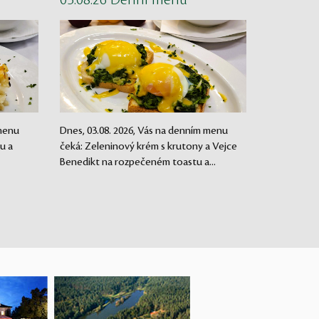
03.08.26 Denní menu
 menu
Dnes, 03.08. 2026, Vás na denním menu
u a
čeká: Zeleninový krém s krutony a Vejce
Benedikt na rozpečeném toastu a...