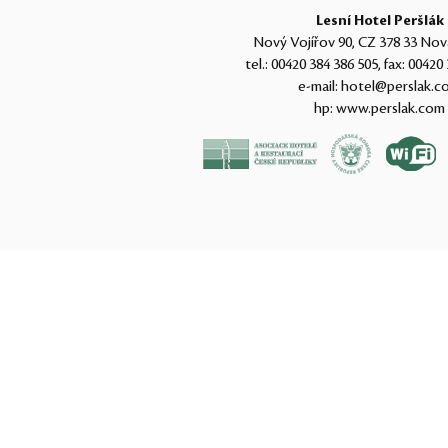
Lesní Hotel Peršlák
Nový Vojířov 90, CZ 378 33 Nov
tel.:
00420 384 386 505
, fax:
00420 
e-mail:
hotel@perslak.c
hp:
www.perslak.com