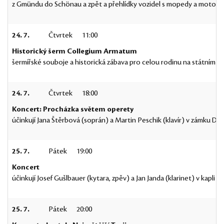
z Gmündu do Schönau a zpět a přehlídky vozidel s mopedy a motocyk
24. 7.
Čtvrtek
11:00
Historický šerm Collegium Armatum
šermířské souboje a historická zábava pro celou rodinu na státním h
24. 7.
Čtvrtek
18:00
Koncert: Procházka světem operety
účinkují Jana Štěrbová (soprán) a Martin Peschik (klavír) v zámku
25. 7.
Pátek
19:00
Koncert
účinkují Josef Gušlbauer (kytara, zpěv) a Jan Janda (klarinet) v kapli 
25. 7.
Pátek
20:00