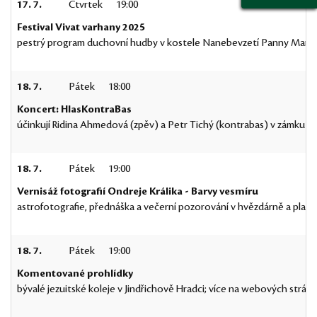
17. 7.
Čtvrtek
19:00
Festival Vivat varhany 2025
pestrý program duchovní hudby v kostele Nanebevzetí Panny Marie 
18. 7.
Pátek
18:00
Koncert: HlasKontraBas
účinkují Ridina Ahmedová (zpěv) a Petr Tichý (kontrabas) v zámku
18. 7.
Pátek
19:00
Vernisáž fotografií Ondreje Králika - Barvy vesmíru
astrofotografie, přednáška a večerní pozorování v hvězdárně a planet
18. 7.
Pátek
19:00
Komentované prohlídky
bývalé jezuitské koleje v Jindřichově Hradci; více na webových strán