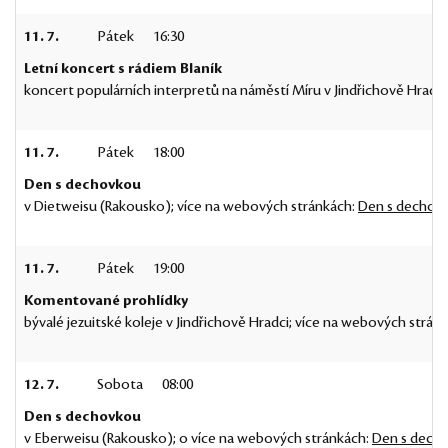
11. 7.
Pátek
16:30
Letní koncert s rádiem Blaník
koncert populárních interpretů na náměstí Míru v Jindřichově Hradci
11. 7.
Pátek
18:00
Den s dechovkou
v Dietweisu (Rakousko); více na webových stránkách:
Den s dechov
11. 7.
Pátek
19:00
Komentované prohlídky
bývalé jezuitské koleje v Jindřichově Hradci; více na webových strán
12. 7.
Sobota
08:00
Den s dechovkou
v Eberweisu (Rakousko); o více na webových stránkách:
Den s dech