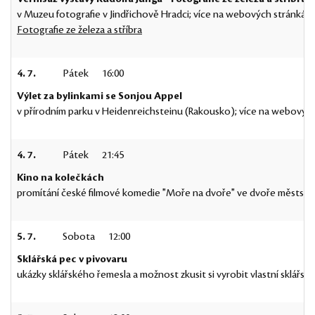
v Muzeu fotografie v Jindřichově Hradci; více na webových stránkách
Fotografie ze železa a stříbra
4. 7.
Pátek
16:00
Výlet za bylinkami se Sonjou Appel
v přírodním parku v Heidenreichsteinu (Rakousko); více na webovýc
4. 7.
Pátek
21:45
Kino na kolečkách
promítání české filmové komedie "Moře na dvoře" ve dvoře městského
5. 7.
Sobota
12:00
Sklářská pec v pivovaru
ukázky sklářského řemesla a možnost zkusit si vyrobit vlastní sklářsk