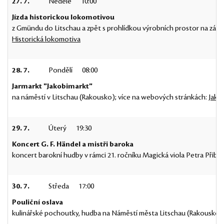
27. 7.
Neděle
10:00
Jízda historickou lokomotivou
z Gmündu do Litschau a zpět s prohlídkou výrobních prostor na zá
Historická lokomotiva
28. 7.
Pondělí
08:00
Jarmarkt "Jakobimarkt"
na náměstí v Litschau (Rakousko); více na webových stránkách:
Jako
29. 7.
Úterý
19:30
Koncert G. F. Händel a mistři baroka
koncert barokní hudby v rámci 21. ročníku Magická viola Petra Přibyla
30. 7.
Středa
17:00
Pouliční oslava
kulinářské pochoutky, hudba na Náměstí města Litschau (Rakousko)