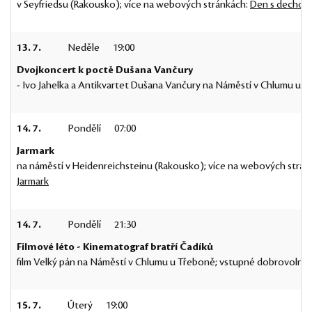
v Seyfriedsu (Rakousko); více na webových stránkách:
Den s dechov
13. 7.
Neděle
19:00
Dvojkoncert k poctě Dušana Vančury
- Ivo Jahelka a Antikvartet Dušana Vančury na Náměstí v Chlumu u T
14. 7.
Pondělí
07:00
Jarmark
na náměstí v Heidenreichsteinu (Rakousko); více na webových strán
Jarmark
14. 7.
Pondělí
21:30
Filmové léto - Kinematograf bratří Čadíků
film Velký pán na Náměstí v Chlumu u Třeboně; vstupné dobrovolné;
15. 7.
Úterý
19:00