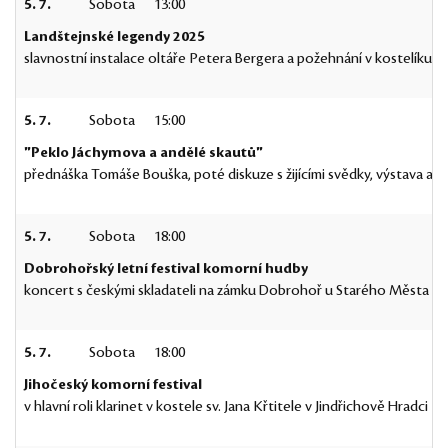
5. 7.
Sobota
13:00
Landštejnské legendy 2025
slavnostní instalace oltáře Petera Bergera a požehnání v kostelíku v
5. 7.
Sobota
15:00
"Peklo Jáchymova a andělé skautů"
přednáška Tomáše Bouška, poté diskuze s žijícími svědky, výstava a
5. 7.
Sobota
18:00
Dobrohořský letní festival komorní hudby
koncert s českými skladateli na zámku Dobrohoř u Starého Města p
5. 7.
Sobota
18:00
Jihočeský komorní festival
v hlavní roli klarinet v kostele sv. Jana Křtitele v Jindřichově Hradci