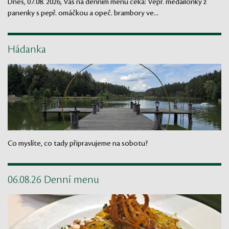
Dnes, 07.08. 2026, Vás na denním menu čeká: Vepř. medailonky z
panenky s pepř. omáčkou a opeč. brambory ve...
Hádanka
Co myslíte, co tady připravujeme na sobotu?
06.08.26 Denní menu