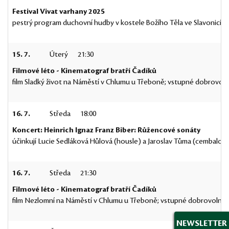
Festival Vivat varhany 2025
pestrý program duchovní hudby v kostele Božího Těla ve Slavonicíc
15. 7.
Úterý
21:30
Filmové léto - Kinematograf bratří Čadíků
film Sladký život na Náměstí v Chlumu u Třeboně; vstupné dobrovol
16. 7.
Středa
18:00
Koncert: Heinrich Ignaz Franz Biber: Růžencové sonáty
účinkují Lucie Sedláková Hůlová (housle) a Jaroslav Tůma (cembal
16. 7.
Středa
21:30
Filmové léto - Kinematograf bratří Čadíků
film Nezlomní na Náměstí v Chlumu u Třeboně; vstupné dobrovolné;
NEWSLETTER