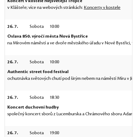
Koncert v kostele Nejsvětější Trojice
v Klášteře; více na webových stránkách:
Koncerty v kostele
26. 7.
Sobota
10:00
Oslava 850. výročí města Nová Bystřice
na Mírovém náměstí a ve dvoře městského úřadu v Nové Bystřici, v
26. 7.
Sobota
10:00
Authentic street food festival
ochutnávka světových chutí pod širým nebem na náměstí Míru v Jind
26. 7.
Sobota
18:30
Koncert duchovní hudby
společný koncert sborů z Lucemburska a Chrámového sboru Adama Mi
26. 7.
Sobota
19:00