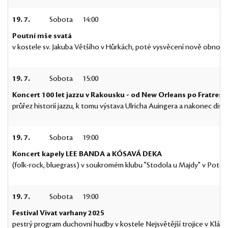
19. 7.
Sobota
14:00
Poutní mše svatá
v kostele sv. Jakuba Většího v Hůrkách, poté vysvěcení nově obnove
19. 7.
Sobota
15:00
Koncert 100 let jazzu v Rakousku - od New Orleans po Fratres
průřez historií jazzu, k tomu výstava Ulricha Auingera a nakonec disk
19. 7.
Sobota
19:00
Koncert kapely LEE BANDA a KÓSAVÁ DEKA
(folk-rock, bluegrass) v soukromém klubu "Stodola u Majdy" v Potočn
19. 7.
Sobota
19:00
Festival Vivat varhany 2025
pestrý program duchovní hudby v kostele Nejsvětější trojice v Kláš