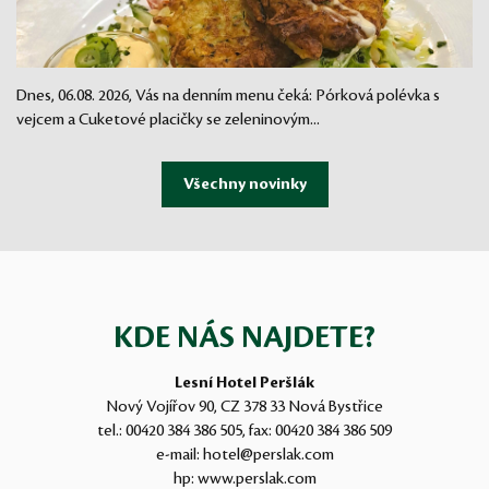
Dnes, 06.08. 2026, Vás na denním menu čeká: Pórková polévka s
vejcem a Cuketové placičky se zeleninovým...
KDE NÁS NAJDETE?
Lesní Hotel Peršlák
Nový Vojířov 90, CZ 378 33 Nová Bystřice
tel.:
00420 384 386 505
, fax:
00420 384 386 509
e-mail:
hotel@perslak.com
hp:
www.perslak.com