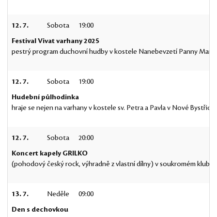
12. 7.
Sobota
19:00
Festival Vivat varhany 2025
pestrý program duchovní hudby v kostele Nanebevzetí Panny Marie 
12. 7.
Sobota
19:00
Hudební půlhodinka
hraje se nejen na varhany v kostele sv. Petra a Pavla v Nové Bystřici
12. 7.
Sobota
20:00
Koncert kapely GRILKO
(pohodový český rock, výhradně z vlastní dílny) v soukromém klubu "
13. 7.
Neděle
09:00
Den s dechovkou