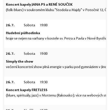
Koncert kapely JANA PS a RENÉ SOUČEK
(folk-blues) v soukromém klubu "Stodola u Majdy" v Potočné 12, Čímě
26. 7.
Sobota
19:00
Hudební půlhodinka
hraje se nejen na varhany v kostele sv. Petra a Pavla v Nové Bystřici
26. 7.
Sobota
19:00
Simply the show
večerní koncertní show plná energie v parku pod gymnáziem v Jindř
26. 7.
Sobota
19:30
Koncert kapely FRETLESS
(blues, spirituály, jazz) v Mottenu (Rakousko); více na webových str