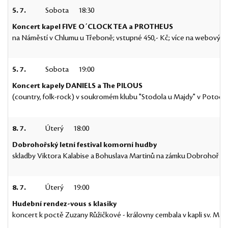
5. 7.
Sobota
18:30
Koncert kapel FIVE O´CLOCK TEA a PROTHEUS
na Náměstí v Chlumu u Třeboně; vstupné 450,- Kč; více na webových
5. 7.
Sobota
19:00
Koncert kapely DANIELS a The PILOUS
(country, folk-rock) v soukromém klubu "Stodola u Majdy" v Potočné 
8. 7.
Úterý
18:00
Dobrohořský letní festival komorní hudby
skladby Viktora Kalabise a Bohuslava Martinů na zámku Dobrohoř u
8. 7.
Úterý
19:00
Hudební rendez-vous s klasiky
koncert k poctě Zuzany Růžičkové - královny cembala v kapli sv. Mař