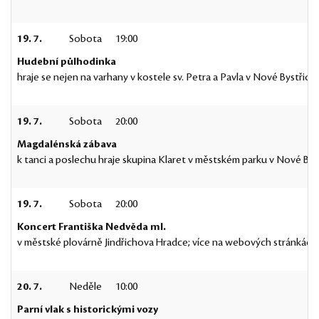
19. 7.
Sobota
19:00
Hudební půlhodinka
hraje se nejen na varhany v kostele sv. Petra a Pavla v Nové Bystřici
19. 7.
Sobota
20:00
Magdalénská zábava
k tanci a poslechu hraje skupina Klaret v městském parku v Nové Byst
19. 7.
Sobota
20:00
Koncert Františka Nedvěda ml.
v městské plovárně Jindřichova Hradce; více na webových stránkách
20. 7.
Neděle
10:00
Parní vlak s historickými vozy