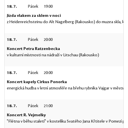
18. 7.
Pátek
19:00
Jízda vlakem za sklem v noci
z Heidenreichsteinu do Alt Nagelberg (Rakousko) do muzea skla, kd
18. 7.
Pátek
20:00
Koncert Petra Ratzenbecka
v kulturní místnosti na nádraží v Litschau (Rakousko)
18. 7.
Pátek
20:00
Koncert kapely Cirkus Ponorka
energická hudba v letní atmosféře na břehu rybníka Vajgar v městsk
18. 7.
Pátek
21:00
Koncert R. Vejmelky
"Flétna v běhu staletí" v kostelíku Svatého Jana Křtitele v Pomezí 