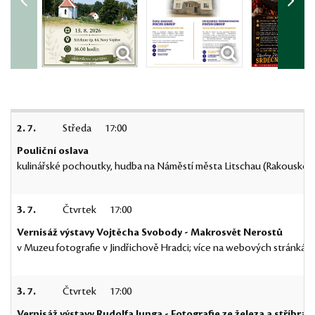
2. 7.
Středa
17:00
Pouliční oslava
kulinářské pochoutky, hudba na Náměstí města Litschau (Rakousko)
3. 7.
Čtvrtek
17:00
Vernisáž výstavy Vojtěcha Svobody - Makrosvět Nerostů
v Muzeu fotografie v Jindřichově Hradci; více na webových stránkác
3. 7.
Čtvrtek
17:00
Vernisáž výstavy Rudolfa Junga - Fotografie ze železa a stříbra