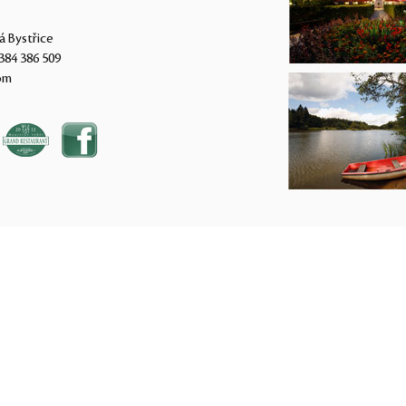
á Bystřice
384 386 509
om