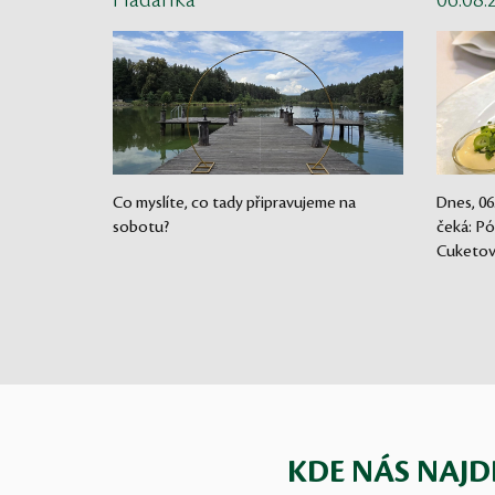
Hádanka
06.08
Co myslíte, co tady připravujeme na
Dnes, 06
sobotu?
čeká: Pó
Cuketové
KDE NÁS NAJD