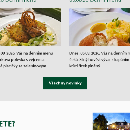
.26 Denní menu
05.08.26 Denní menu
.08. 2026, Vás na denním menu
Dnes, 05.08. 2026, Vás na denním
rková polévka s vejcem a
čeká: Silný hovězí vývar s kapáním
 placičky se zeleninovým...
krůtí řízek plněný...
ETE?