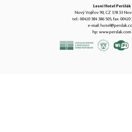
Lesní Hotel Peršlák
Nový Vojířov 90, CZ 378 33 Nov
tel.:
00420 384 386 505
, fax:
00420 
e-mail:
hotel@perslak.c
hp:
www.perslak.com