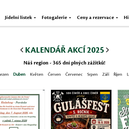
Jídelní lístek
Fotogalerie
Ceny a rezervace
Hi
KALENDÁŘ AKCÍ 2025
Náš region - 365 dní plných zážitků!
řezen
Duben
Květen
Červen
Červenec
Srpen
Září
Říjen
L