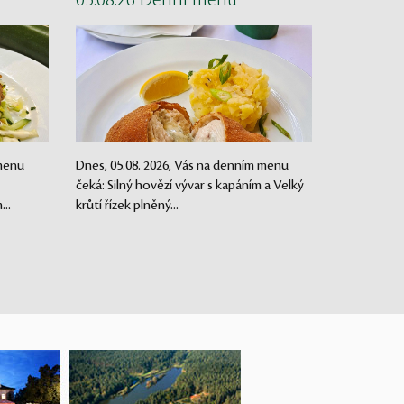
05.08.26 Denní menu
 menu
Dnes, 05.08. 2026, Vás na denním menu
čeká: Silný hovězí vývar s kapáním a Velký
..
krůtí řízek plněný...