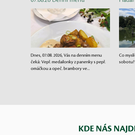
07.08.26 Denní menu
Háda
Dnes, 07.08. 2026, Vás na denním menu
Co myslí
čeká: Vepř. medailonky z panenky s pepř.
sobotu?
omáčkou a opeč. brambory ve...
KDE NÁS NAJD