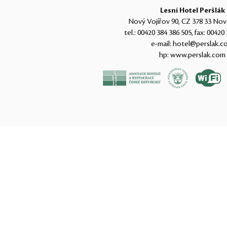
Lesní Hotel Peršlák
Nový Vojířov 90, CZ 378 33 Nov
tel.:
00420 384 386 505
, fax:
00420 
e-mail:
hotel@perslak.c
hp:
www.perslak.com