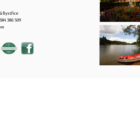
á Bystřice
384 386 509
om