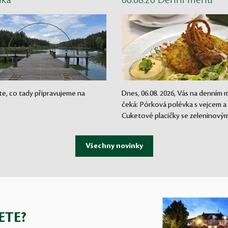
nka
06.08.26 Denní menu
te, co tady připravujeme na
Dnes, 06.08. 2026, Vás na denním
čeká: Pórková polévka s vejcem a
Cuketové placičky se zeleninovým.
ETE?