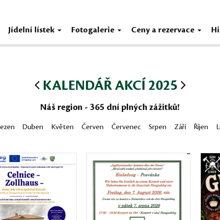
Jídelní lístek
Fotogalerie
Ceny a rezervace
Hi
KALENDÁŘ AKCÍ 2025
Náš region - 365 dní plných zážitků!
řezen
Duben
Květen
Červen
Červenec
Srpen
Září
Říjen
L