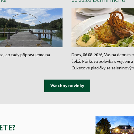
nka
06.08.26 Denní menu
te, co tady připravujeme na
Dnes, 06.08. 2026, Vás na denním
čeká: Pórková polévka s vejcem a
Cuketové placičky se zeleninovým.
ETE?