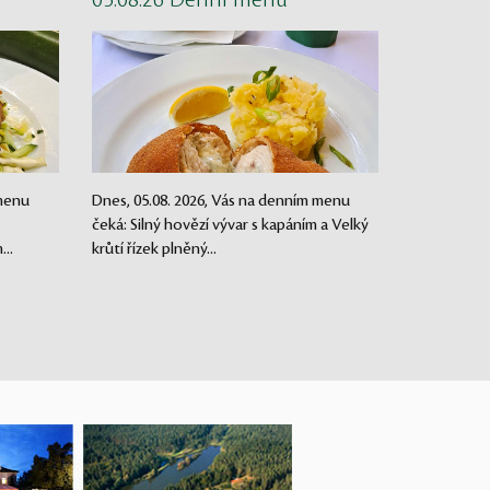
05.08.26 Denní menu
 menu
Dnes, 05.08. 2026, Vás na denním menu
čeká: Silný hovězí vývar s kapáním a Velký
..
krůtí řízek plněný...