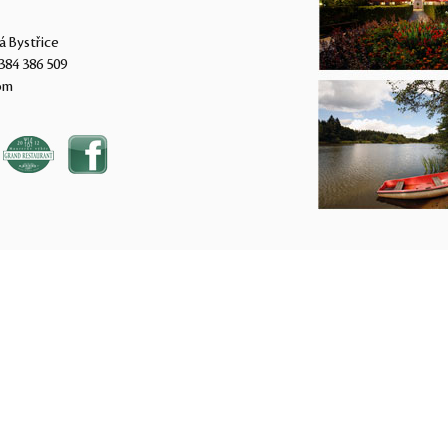
á Bystřice
384 386 509
om