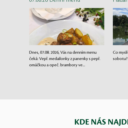
07.08.26 Denní menu
Háda
Dnes, 07.08. 2026, Vás na denním menu
Co myslí
čeká: Vepř. medailonky z panenky s pepř.
sobotu?
omáčkou a opeč. brambory ve...
KDE NÁS NAJD