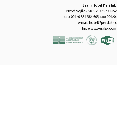
Lesní Hotel Peršlák
Nový Vojířov 90, CZ 378 33 Nov
tel.:
00420 384 386 505
, fax:
00420 
e-mail:
hotel@perslak.c
hp:
www.perslak.com