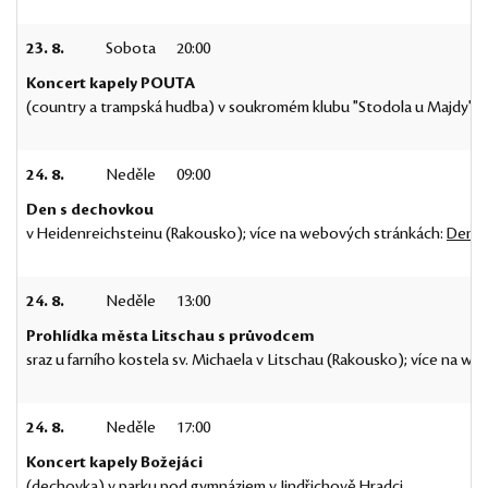
23. 8.
Sobota
20:00
Koncert kapely POUTA
(country a trampská hudba) v soukromém klubu "Stodola u Majdy" v 
24. 8.
Neděle
09:00
Den s dechovkou
v Heidenreichsteinu (Rakousko); více na webových stránkách:
Den s
24. 8.
Neděle
13:00
Prohlídka města Litschau s průvodcem
sraz u farního kostela sv. Michaela v Litschau (Rakousko); více na w
24. 8.
Neděle
17:00
Koncert kapely Božejáci
(dechovka) v parku pod gymnáziem v Jindřichově Hradci