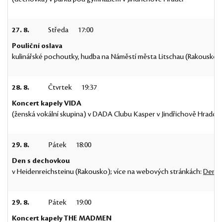
27. 8.
Středa
17:00
Pouliční oslava
kulinářské pochoutky, hudba na Náměstí města Litschau (Rakousko)
28. 8.
Čtvrtek
19:37
Koncert kapely VIDA
(ženská vokální skupina) v DADA Clubu Kasper v Jindřichově Hradci;
29. 8.
Pátek
18:00
Den s dechovkou
v Heidenreichsteinu (Rakousko); více na webových stránkách:
Den s
29. 8.
Pátek
19:00
Koncert kapely THE MADMEN