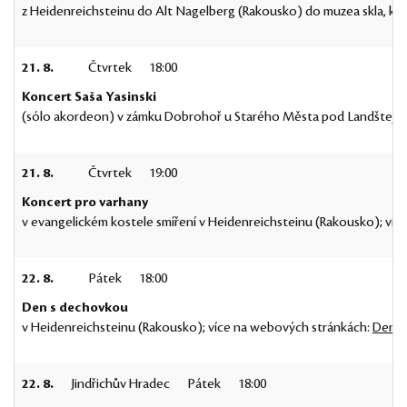
z Heidenreichsteinu do Alt Nagelberg (Rakousko) do muzea skla, kd
21. 8.
Čtvrtek
18:00
Koncert Saša Yasinski
(sólo akordeon) v zámku Dobrohoř u Starého Města pod Landštej
21. 8.
Čtvrtek
19:00
Koncert pro varhany
v evangelickém kostele smíření v Heidenreichsteinu (Rakousko); ví
22. 8.
Pátek
18:00
Den s dechovkou
v Heidenreichsteinu (Rakousko); více na webových stránkách:
Den s
22. 8.
Jindřichův Hradec
Pátek
18:00