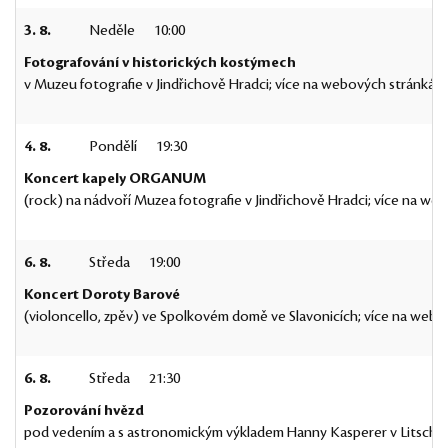
3. 8.
Neděle
10:00
Fotografování v historických kostýmech
v Muzeu fotografie v Jindřichově Hradci; více na webových stránkác
4. 8.
Pondělí
19:30
Koncert kapely ORGANUM
(rock) na nádvoří Muzea fotografie v Jindřichově Hradci; více na we
6. 8.
Středa
19:00
Koncert Doroty Barové
(violoncello, zpěv) ve Spolkovém domě ve Slavonicích; více na web
6. 8.
Středa
21:30
Pozorování hvězd
pod vedením a s astronomickým výkladem Hanny Kasperer v Litschau