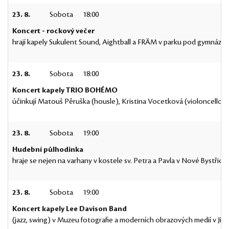
23. 8.
Sobota
18:00
Koncert - rockový večer
hrají kapely Sukulent Sound, Aightball a FRÄM v parku pod gymnázie
23. 8.
Sobota
18:00
Koncert kapely TRIO BOHÉMO
účinkují Matouš Pěruška (housle), Kristina Vocetková (violoncello)
23. 8.
Sobota
19:00
Hudební půlhodinka
hraje se nejen na varhany v kostele sv. Petra a Pavla v Nové Bystřici
23. 8.
Sobota
19:00
Koncert kapely Lee Davison Band
(jazz, swing) v Muzeu fotografie a moderních obrazových medií v Jin