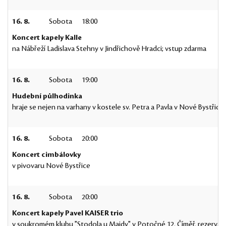
16. 8.
Sobota
18:00
Koncert kapely Kalle
na Nábřeží Ladislava Stehny v Jindřichově Hradci; vstup zdarma
16. 8.
Sobota
19:00
Hudební půlhodinka
hraje se nejen na varhany v kostele sv. Petra a Pavla v Nové Bystřici
16. 8.
Sobota
20:00
Koncert cimbálovky
v pivovaru Nové Bystřice
16. 8.
Sobota
20:00
Koncert kapely Pavel KAISER trio
v soukromém klubu "Stodola u Majdy" v Potočné 12, Číměř, rezervace