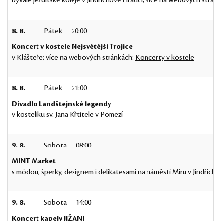
bývalé jezuitské koleje v Jindřichově Hradci; více na webových strán
8. 8.
Pátek
20:00
Koncert v kostele Nejsvětější Trojice
v Klášteře; více na webových stránkách:
Koncerty v kostele
8. 8.
Pátek
21:00
Divadlo Landštejnské legendy
v kostelíku sv. Jana Křtitele v Pomezí
9. 8.
Sobota
08:00
MINT Market
s módou, šperky, designem i delikatesami na náměstí Míru v Jindřich
9. 8.
Sobota
14:00
Koncert kapely JIŽANI