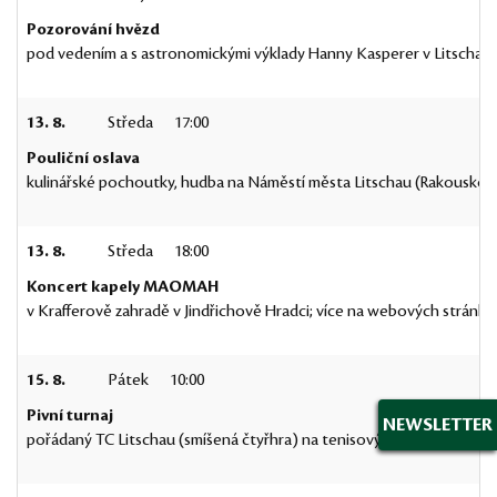
Pozorování hvězd
pod vedením a s astronomickými výklady Hanny Kasperer v Litschau
13. 8.
Středa
17:00
Pouliční oslava
kulinářské pochoutky, hudba na Náměstí města Litschau (Rakousko)
13. 8.
Středa
18:00
Koncert kapely MAOMAH
v Krafferově zahradě v Jindřichově Hradci; více na webových stránká
15. 8.
Pátek
10:00
Pivní turnaj
NEWSLETTER
pořádaný TC Litschau (smíšená čtyřhra) na tenisových kurtech u ko