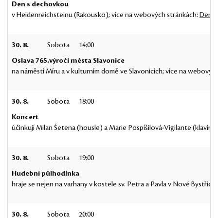
Den s dechovkou
v Heidenreichsteinu (Rakousko); více na webových stránkách:
Den s
30. 8.
Sobota
14:00
Oslava 765.výročí města Slavonice
na náměstí Míru a v kulturním domě ve Slavonicích; více na webovýc
30. 8.
Sobota
18:00
Koncert
účinkují Milan Šetena (housle) a Marie Pospíšilová-Vigilante (klav
30. 8.
Sobota
19:00
Hudební půlhodinka
hraje se nejen na varhany v kostele sv. Petra a Pavla v Nové Bystřici
30. 8.
Sobota
20:00