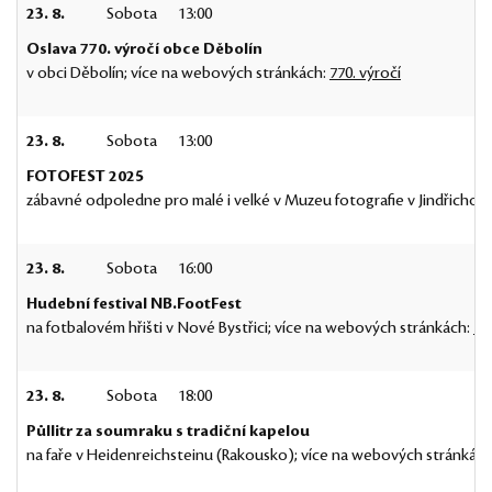
23. 8.
Sobota
13:00
Oslava 770. výročí obce Děbolín
v obci Děbolín; více na webových stránkách:
770. výročí
23. 8.
Sobota
13:00
FOTOFEST 2025
zábavné odpoledne pro malé i velké v Muzeu fotografie v Jindřichov
23. 8.
Sobota
16:00
Hudební festival NB.FootFest
na fotbalovém hřišti v Nové Bystřici; více na webových stránkách:
NB
23. 8.
Sobota
18:00
Půllitr za soumraku s tradiční kapelou
na faře v Heidenreichsteinu (Rakousko); více na webových stránkác