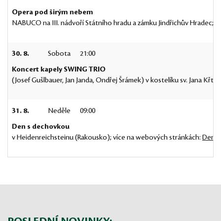
Opera pod širým nebem
NABUCO na III. nádvoří Státního hradu a zámku Jindřichův Hradec; 
30. 8.
Sobota
21:00
Koncert kapely SWING TRIO
(Josef Gušlbauer, Jan Janda, Ondřej Šrámek) v kostelíku sv. Jana Křtit
31. 8.
Neděle
09:00
Den s dechovkou
v Heidenreichsteinu (Rakousko); více na webových stránkách:
Den s