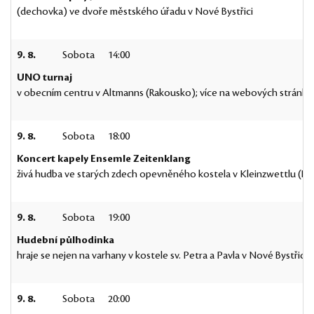
(dechovka) ve dvoře městského úřadu v Nové Bystřici
9. 8.
Sobota
14:00
UNO turnaj
v obecním centru v Altmanns (Rakousko); více na webových stránká
9. 8.
Sobota
18:00
Koncert kapely Ensemle Zeitenklang
živá hudba ve starých zdech opevněného kostela v Kleinzwettlu (R
9. 8.
Sobota
19:00
Hudební půlhodinka
hraje se nejen na varhany v kostele sv. Petra a Pavla v Nové Bystřici
9. 8.
Sobota
20:00