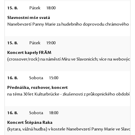
15. 8.
Pátek
18:00
Slavnostní mše svatá
Nanebevzetí Panny Marie za hudebního doprovodu chrámového sboru
15. 8.
Pátek
19:00
Koncert kapely FRÄM
(crossover/rock) na náměstí Míru ve Slavonicích; více na webových 
16. 8.
Sobota
15:00
Přednáška, rozhovor, koncert
na téma 30 let Kulturbrücke - zkušenosti z průkopnického období s 
16. 8.
Sobota
18:00
Koncert Štěpána Raka
(kytara, vážná hudba) v kostele Nanebevzetí Panny Marie ve Slavoni