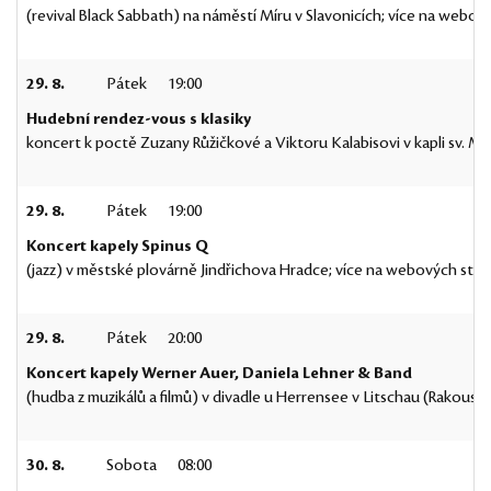
(revival Black Sabbath) na náměstí Míru v Slavonicích; více na webov
29. 8.
Pátek
19:00
Hudební rendez-vous s klasiky
koncert k poctě Zuzany Růžičkové a Viktoru Kalabisovi v kapli sv. Ma
29. 8.
Pátek
19:00
Koncert kapely Spinus Q
(jazz) v městské plovárně Jindřichova Hradce; více na webových str
29. 8.
Pátek
20:00
Koncert kapely Werner Auer, Daniela Lehner & Band
(hudba z muzikálů a filmů) v divadle u Herrensee v Litschau (Rakousko
30. 8.
Sobota
08:00