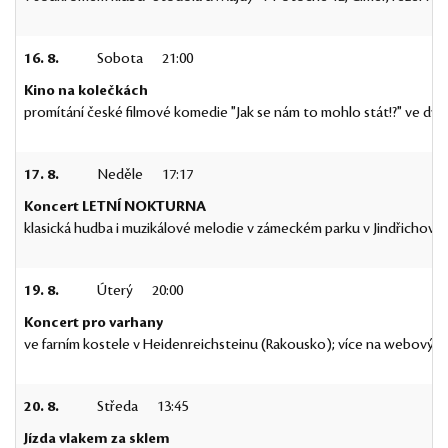
16. 8.
Sobota
21:00
Kino na kolečkách
promítání české filmové komedie "Jak se nám to mohlo stát!?" ve dvo
17. 8.
Neděle
17:17
Koncert LETNÍ NOKTURNA
klasická hudba i muzikálové melodie v zámeckém parku v Jindřichově
19. 8.
Úterý
20:00
Koncert pro varhany
ve farním kostele v Heidenreichsteinu (Rakousko); více na webovýc
20. 8.
Středa
13:45
Jízda vlakem za sklem