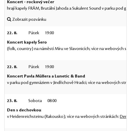
Koncert - rockový večer
hrají kapely FRÄM, Brutální Jahoda a Sukulent Sound v parku pod gym
Zobrazit pozvánku
22. 8.
Pátek
19:00
Koncert kapely Šero
(folk, country) na náměstí Míru ve Slavonicích; více na webových st
22. 8.
Pátek
19:00
Koncert Pavla Müllera a Lunetic & Band
v parku pod gymnáziem v Jindřichově Hradci; více na webových strá
23. 8.
Sobota
08:00
Den s dechovkou
v Heidenreichsteinu (Rakousko); více na webových stránkách:
Den s