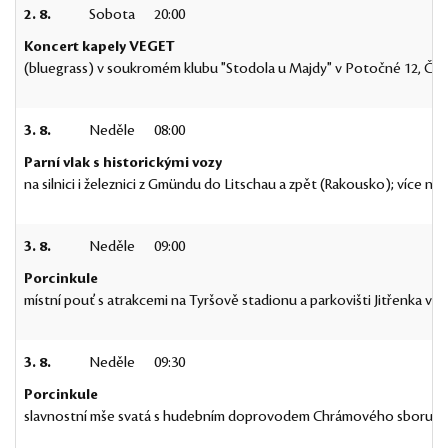
2. 8.
Sobota
20:00
Koncert kapely VEGET
(bluegrass) v soukromém klubu "Stodola u Majdy" v Potočné 12, Čímě
3. 8.
Neděle
08:00
Parní vlak s historickými vozy
na silnici i železnici z Gmündu do Litschau a zpět (Rakousko); více 
3. 8.
Neděle
09:00
Porcinkule
místní pouť s atrakcemi na Tyršově stadionu a parkovišti Jitřenka v J
3. 8.
Neděle
09:30
Porcinkule
slavnostní mše svatá s hudebním doprovodem Chrámového sboru Adam