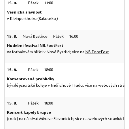
15. 8.
Pátek
11:00
Vesnická slavnost
v Kleinpertholzu (Rakousko)
15. 8.
Nová Bystřice
Pátek
16:00
Hudební festival NB.FootFest
na fotbalovém hřišti v Nové Bystřici; více na
NB.FootFest
15. 8.
Pátek
18:00
Komentované prohlídky
bývalé jezuitské koleje v Jindřichově Hradci; více na webových strán
15. 8.
Pátek
18:00
Koncert kapely Erupce
(rock) na náměstí Míru ve Slavonicích; více na webových stránkách: