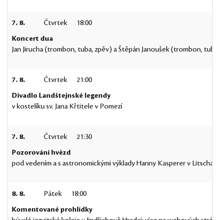
7. 8.
Čtvrtek
18:00
Koncert dua
Jan Jirucha (trombon, tuba, zpěv) a Štěpán Janoušek (trombon, tub
7. 8.
Čtvrtek
21:00
Divadlo Landštejnské legendy
v kostelíku sv. Jana Křtitele v Pomezí
7. 8.
Čtvrtek
21:30
Pozorování hvězd
pod vedením a s astronomickými výklady Hanny Kasperer v Litschau
8. 8.
Pátek
18:00
Komentované prohlídky