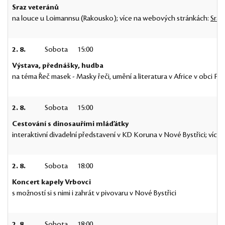
Sraz veteránů
na louce u Loimannsu (Rakousko); více na webových stránkách:
Sraz
2. 8.
Sobota
15:00
Výstava, přednášky, hudba
na téma Řeč masek - Masky řeči, umění a literatura v Africe v obci Fr
2. 8.
Sobota
15:00
Cestování s dinosauřími mláďátky
interaktivní divadelní představení v KD Koruna v Nové Bystřici; víc
2. 8.
Sobota
18:00
Koncert kapely Vrbovci
s možností si s nimi i zahrát v pivovaru v Nové Bystřici
2. 8.
Sobota
18:00