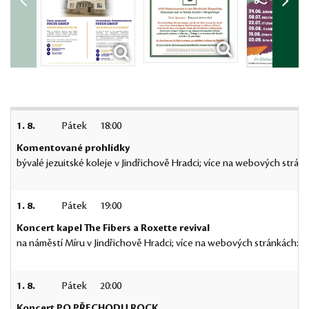
1. 8.
Pátek
18:00
Komentované prohlídky
bývalé jezuitské koleje v Jindřichově Hradci; více na webových strán
1. 8.
Pátek
19:00
Koncert kapel The Fibers a Roxette revival
na náměstí Míru v Jindřichově Hradci; více na webových stránkách:
K
1. 8.
Pátek
20:00
Koncert PO PŘECHODU ROCK