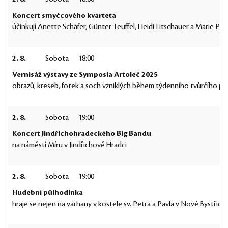
Koncert smyčcového kvarteta
účinkují Anette Schäfer, Günter Teuffel, Heidi Litschauer a Marie 
2. 8.
Sobota
18:00
Vernisáž výstavy ze Symposia Artoleč 2025
obrazů, kreseb, fotek a soch vzniklých během týdenního tvůrčího po
2. 8.
Sobota
19:00
Koncert Jindřichohradeckého Big Bandu
na náměstí Míru v Jindřichově Hradci
2. 8.
Sobota
19:00
Hudební půlhodinka
hraje se nejen na varhany v kostele sv. Petra a Pavla v Nové Bystřici