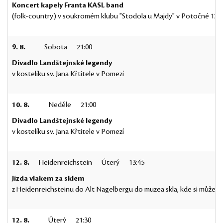
Koncert kapely Franta KASL band
(folk-country) v soukromém klubu "Stodola u Majdy" v Potočné 12, Č
9. 8.
Sobota
21:00
Divadlo Landštejnské legendy
v kostelíku sv. Jana Křtitele v Pomezí
10. 8.
Neděle
21:00
Divadlo Landštejnské legendy
v kostelíku sv. Jana Křtitele v Pomezí
12. 8.
Heidenreichstein
Úterý
13:45
Jízda vlakem za sklem
z Heidenreichsteinu do Alt Nagelbergu do muzea skla, kde si můžete
12. 8.
Úterý
21:30