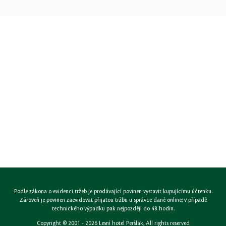
Podle zákona o evidenci tržeb je prodávající povinen vystavit kupujícímu účtenku.
Zároveň je povinen zaevidovat přijatou tržbu u správce daně online; v případě
technického výpadku pak nejpozději do 48 hodin.
Copyright © 2001 - 2026
Lesní hotel Peršlák
, All rights reserved