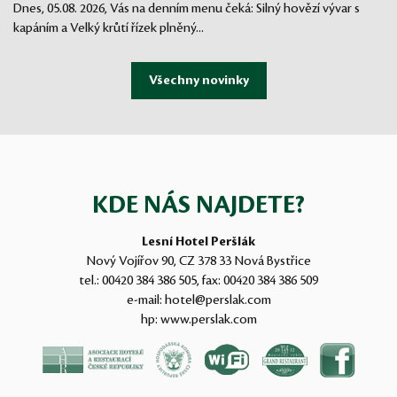
Dnes, 05.08. 2026, Vás na denním menu čeká: Silný hovězí vývar s
kapáním a Velký krůtí řízek plněný...
KDE NÁS NAJDETE?
Lesní Hotel Peršlák
Nový Vojířov 90, CZ 378 33 Nová Bystřice
tel.:
00420 384 386 505
, fax:
00420 384 386 509
e-mail:
hotel@perslak.com
hp:
www.perslak.com