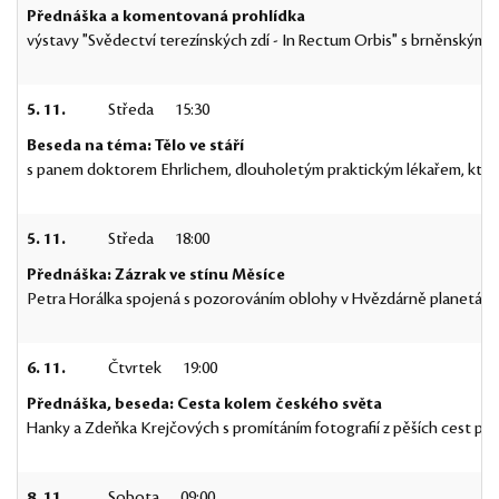
Přednáška a komentovaná prohlídka
výstavy "Svědectví terezínských zdí - In Rectum Orbis" s brněnský
5. 11.
Středa
15:30
Beseda na téma: Tělo ve stáří
s panem doktorem Ehrlichem, dlouholetým praktickým lékařem, kter
5. 11.
Středa
18:00
Přednáška: Zázrak ve stínu Měsíce
Petra Horálka spojená s pozorováním oblohy v Hvězdárně planetáriu p
6. 11.
Čtvrtek
19:00
Přednáška, beseda: Cesta kolem českého světa
Hanky a Zdeňka Krejčových s promítáním fotografií z pěších cest po h
8. 11.
Sobota
09:00