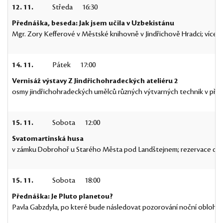
12. 11.
Středa
16:30
Přednáška, beseda: Jak jsem učila v Uzbekistánu
Mgr. Zory Kefferové v Městské knihovně v Jindřichově Hradci; více
14. 11.
Pátek
17:00
Vernisáž výstavy Z Jindřichohradeckých ateliéru 2
osmy jindřichohradeckých umělců různých výtvarných technik v příze
15. 11.
Sobota
12:00
Svatomartinská husa
v zámku Dobrohoř u Starého Města pod Landštejnem; rezervace do 31
15. 11.
Sobota
18:00
Přednáška: Je Pluto planetou?
Pavla Gabzdyla, po které bude následovat pozorování noční oblohy v 