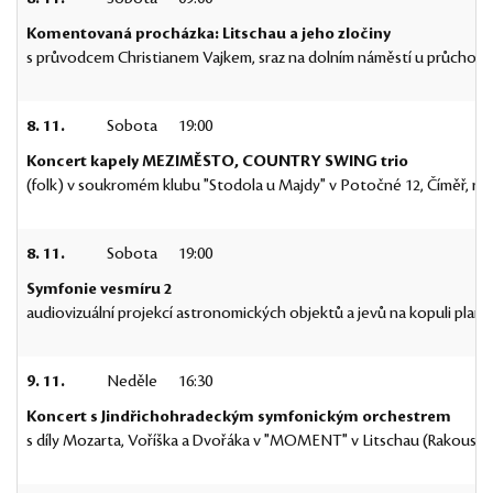
Komentovaná procházka: Litschau a jeho zločiny
s průvodcem Christianem Vajkem, sraz na dolním náměstí u průchodu
8. 11.
Sobota
19:00
Koncert kapely MEZIMĚSTO, COUNTRY SWING trio
(folk) v soukromém klubu "Stodola u Majdy" v Potočné 12, Číměř, rez
8. 11.
Sobota
19:00
Symfonie vesmíru 2
audiovizuální projekcí astronomických objektů a jevů na kopuli plane
9. 11.
Neděle
16:30
Koncert s Jindřichohradeckým symfonickým orchestrem
s díly Mozarta, Voříška a Dvořáka v "MOMENT" v Litschau (Rakousko