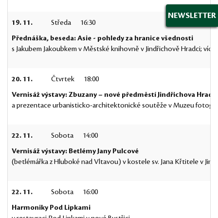
NEWSLETTER
19. 11.
Středa
16:30
Přednáška, beseda: Asie - pohledy za hranice všednosti
s Jakubem Jakoubkem v Městské knihovně v Jindřichově Hradci; víc
20. 11.
Čtvrtek
18:00
Vernisáž výstavy: Zbuzany – nové předměstí Jindřichova Hradc
a prezentace urbanisticko-architektonické soutěže v Muzeu fotograf
22. 11.
Sobota
14:00
Vernisáž výstavy: Betlémy Jany Pulcové
(betlémářka z Hluboké nad Vltavou) v kostele sv. Jana Křtitele v Jinř
22. 11.
Sobota
16:00
Harmoniky Pod Lipkami