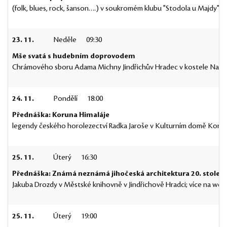
(folk, blues, rock, šanson….) v soukromém klubu "Stodola u Majdy" v
23. 11.
Neděle
09:30
Mše svatá s hudebním doprovodem
Chrámového sboru Adama Michny Jindřichův Hradec v kostele Nanebe
24. 11.
Pondělí
18:00
Přednáška: Koruna Himaláje
legendy českého horolezectví Radka Jaroše v Kulturním domě Koruna
25. 11.
Úterý
16:30
Přednáška: Známá neznámá jihočeská architektura 20. století
Jakuba Drozdy v Městské knihovně v Jindřichově Hradci; více na we
25. 11.
Úterý
19:00