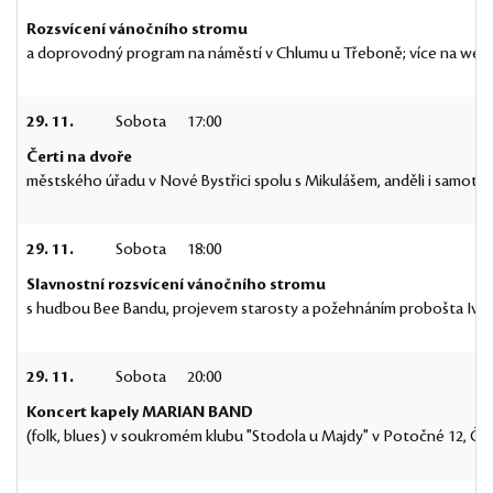
Rozsvícení vánočního stromu
a doprovodný program na náměstí v Chlumu u Třeboně; více na web
29. 11.
Sobota
17:00
Čerti na dvoře
městského úřadu v Nové Bystřici spolu s Mikulášem, anděli i samotn
29. 11.
Sobota
18:00
Slavnostní rozsvícení vánočního stromu
s hudbou Bee Bandu, projevem starosty a požehnáním probošta Ivo 
29. 11.
Sobota
20:00
Koncert kapely MARIAN BAND
(folk, blues) v soukromém klubu "Stodola u Majdy" v Potočné 12, Čím