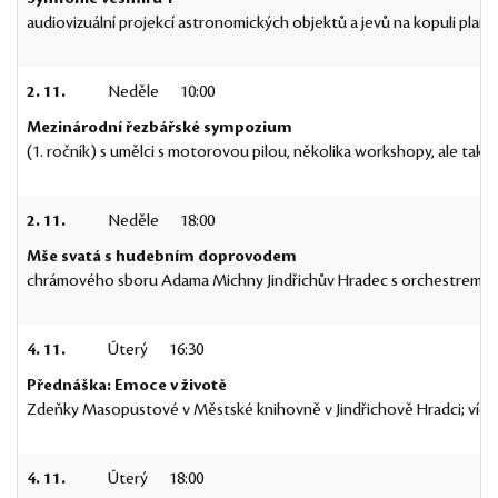
audiovizuální projekcí astronomických objektů a jevů na kopuli plane
2. 11.
Neděle
10:00
Mezinárodní řezbářské sympozium
(1. ročník) s umělci s motorovou pilou, několika workshopy, ale ta
2. 11.
Neděle
18:00
Mše svatá s hudebním doprovodem
chrámového sboru Adama Michny Jindřichův Hradec s orchestrem: 
4. 11.
Úterý
16:30
Přednáška: Emoce v životě
Zdeňky Masopustové v Městské knihovně v Jindřichově Hradci; víc
4. 11.
Úterý
18:00