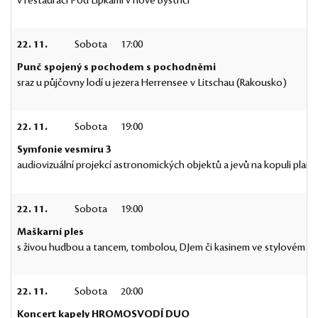
v restauraci Pod Lipkami v nové Bystřici
22. 11.
Sobota
17:00
Punč spojený s pochodem s pochodněmi
sraz u půjčovny lodí u jezera Herrensee v Litschau (Rakousko)
22. 11.
Sobota
19:00
Symfonie vesmíru 3
audiovizuální projekcí astronomických objektů a jevů na kopuli plane
22. 11.
Sobota
19:00
Maškarní ples
s živou hudbou a tancem, tombolou, DJem či kasinem ve stylovém p
22. 11.
Sobota
20:00
Koncert kapely HROMOSVODÍ DUO