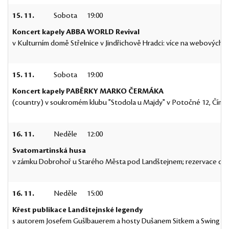
15. 11.
Sobota
19:00
Koncert kapely ABBA WORLD Revival
v Kulturním domě Střelnice v Jindřichově Hradci: více na webových 
15. 11.
Sobota
19:00
Koncert kapely PABĚRKY MARKO ČERMÁKA
(country) v soukromém klubu "Stodola u Majdy" v Potočné 12, Číměř,
16. 11.
Neděle
12:00
Svatomartinská husa
v zámku Dobrohoř u Starého Města pod Landštejnem; rezervace do 31
16. 11.
Neděle
15:00
Křest publikace Landštejnské legendy
s autorem Josefem Gušlbauerem a hosty Dušanem Sitkem a Swing Tri