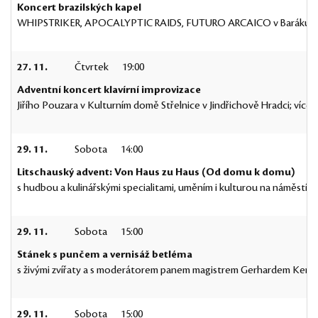
Koncert brazilských kapel
WHIPSTRIKER, APOCALYPTIC RAIDS, FUTURO ARCAICO v Baráku ve S
27. 11.
Čtvrtek
19:00
Adventní koncert klavírní improvizace
Jiřího Pouzara v Kulturním domě Střelnice v Jindřichově Hradci; víc
29. 11.
Sobota
14:00
Litschauský advent: Von Haus zu Haus (Od domu k domu)
s hudbou a kulinářskými specialitami, uměním i kulturou na náměstí 
29. 11.
Sobota
15:00
Stánek s punčem a vernisáž betléma
s živými zvířaty a s moderátorem panem magistrem Gerhardem Kersch
29. 11.
Sobota
15:00