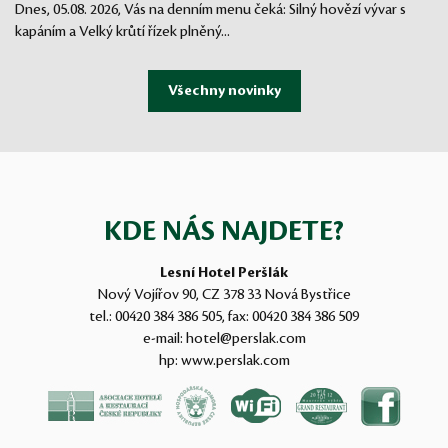
Dnes, 05.08. 2026, Vás na denním menu čeká: Silný hovězí vývar s
kapáním a Velký krůtí řízek plněný...
KDE NÁS NAJDETE?
Lesní Hotel Peršlák
Nový Vojířov 90, CZ 378 33 Nová Bystřice
tel.:
00420 384 386 505
, fax:
00420 384 386 509
e-mail:
hotel@perslak.com
hp:
www.perslak.com