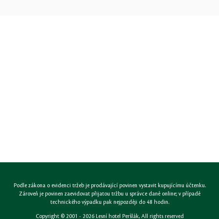
Podle zákona o evidenci tržeb je prodávající povinen vystavit kupujícímu účtenku.
Zároveň je povinen zaevidovat přijatou tržbu u správce daně online; v případě
technického výpadku pak nejpozději do 48 hodin.
Copyright © 2001 - 2026
Lesní hotel Peršlák
, All rights reserved