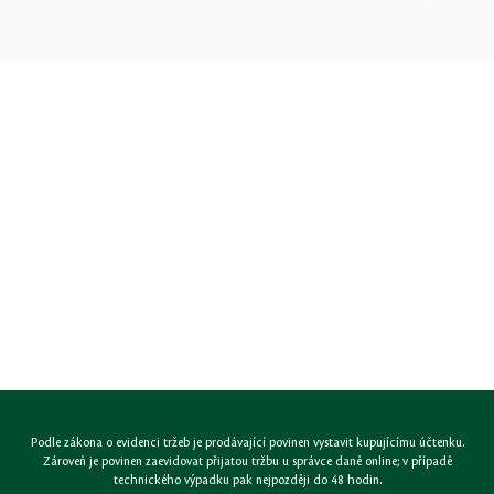
Podle zákona o evidenci tržeb je prodávající povinen vystavit kupujícímu účtenku.
Zároveň je povinen zaevidovat přijatou tržbu u správce daně online; v případě
technického výpadku pak nejpozději do 48 hodin.