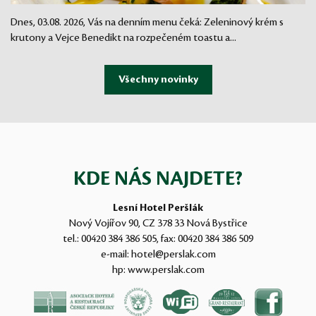
Dnes, 03.08. 2026, Vás na denním menu čeká: Zeleninový krém s
krutony a Vejce Benedikt na rozpečeném toastu a...
KDE NÁS NAJDETE?
Lesní Hotel Peršlák
Nový Vojířov 90, CZ 378 33 Nová Bystřice
tel.:
00420 384 386 505
, fax:
00420 384 386 509
e-mail:
hotel@perslak.com
hp:
www.perslak.com