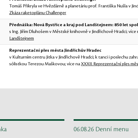
Tomáš Přikryla ve Hvězdárně a planetáriu prof. Františka Nušla v Jin
Zkáza raketoplánu Challenger
Přednáška: Nová Bystřice a kraj pod Landštejnem: 850 let spol
s Ing. Jiřím Dluhošem v Městské knihovně v Jindřichově Hradci; více
Landštejnem
Reprezentační ples města Jindřichův Hradec
v Kulturním centru Jitka v Jindřichově Hradci; k tanci i poslechu zah
sólistkou Terezou Maškovou; více na
XXXII. Reprezentační ples měs
nka
06.08.26 Denní menu