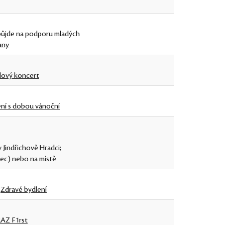
půjde na podporu mladých
any
álový koncert
ní s dobou vánoční
 Jindřichově Hradci;
dec) nebo na místě
a
Zdravé bydlení
AZ F1rst