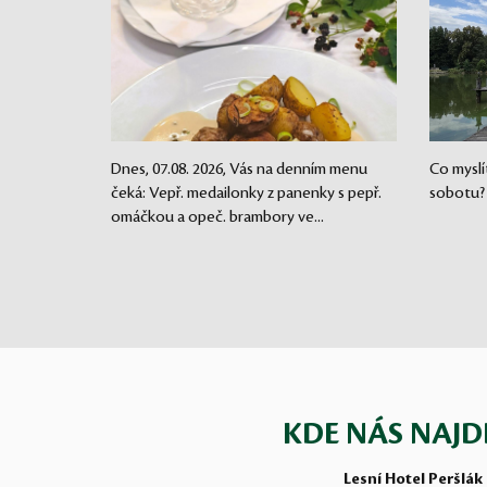
Dnes, 07.08. 2026, Vás na denním menu
Co myslí
čeká: Vepř. medailonky z panenky s pepř.
sobotu?
omáčkou a opeč. brambory ve...
KDE NÁS NAJD
Lesní Hotel Peršlák