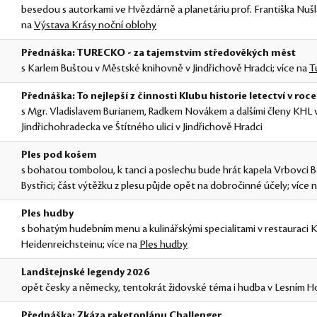
besedou s autorkami ve Hvězdárně a planetáriu prof. Františka Nušla
na
Výstava Krásy noční oblohy
Přednáška: TURECKO - za tajemstvím středověkých měst
s Karlem Buštou v Městské knihovně v Jindřichově Hradci; více na
T
Přednáška: To nejlepší z činnosti Klubu historie letectví v roc
s Mgr. Vladislavem Burianem, Radkem Novákem a dalšími členy KHL 
Jindřichohradecka ve Štítného ulici v Jindřichově Hradci
Ples pod košem
s bohatou tombolou, k tanci a poslechu bude hrát kapela Vrbovci
Bystřici; část výtěžku z plesu půjde opět na dobročinné účely; více 
Ples hudby
s bohatým hudebním menu a kulinářskými specialitami v restauraci K
Heidenreichsteinu; více na
Ples hudby
Landštejnské legendy 2026
opět česky a německy, tentokrát židovské téma i hudba v Lesním H
Přednáška: Zkáza raketoplánu Challenger