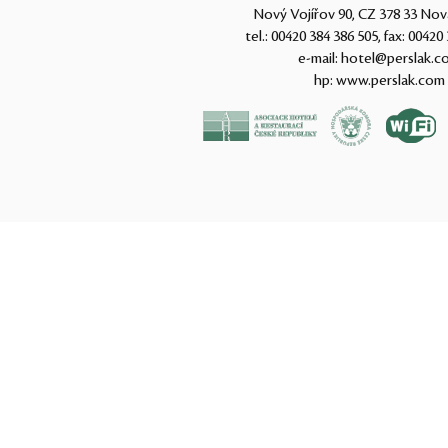
Nový Vojířov 90, CZ 378 33 Nov
tel.:
00420 384 386 505
, fax:
00420 
e-mail:
hotel@perslak.c
hp:
www.perslak.com