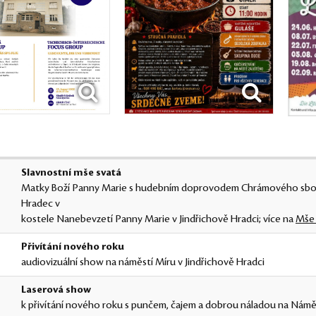
Slavnostní mše svatá
Matky Boží Panny Marie s hudebním doprovodem Chrámového sbor
Hradec v
kostele Nanebevzetí Panny Marie v Jindřichově Hradci; více na
Mše 
Přivítání nového roku
audiovizuální show na náměstí Míru v Jindřichově Hradci
Laserová show
k přivítání nového roku s punčem, čajem a dobrou náladou na Námě