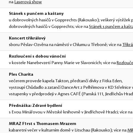
na
Laserová show
Stánek s punčem a kaštany
u dobrovolných hasičů v Gopprechts (Rakousko); veškerý výtěžek 
dobrovolných hasičů v Gopprechts; více na
Stánek s punčem a kašt
Koncert tříkrálový
sboru Pěslav-Ozvěna na náměstí v Chlumu u Třeboně; více na
Tříkr
Rozloučení s dobou vánoční
v kostele Nanebevzetí Panny Marie ve Slavonicích; více na
Rozlouče
Ples Charita
večerem provede kapela Takton, předtančí dívky z Fitka Eden,
vystoupí Chůdadlo a zatančí DanceArt z Pelhřimova v KD Střelnice v
vstupenky v předprodeji v Agnes CAFÉ (Panská 111, Jindřichův Hra
Přednáška: Zdravé bydlení
s Evou Minářovou v Městské knihovně v Jindřichově Hradci; více n
MRAZ F1rst s Thomasem Mrazem
kabaretní večer v kulturním domě v Litschau (Rakousko); více na
MR