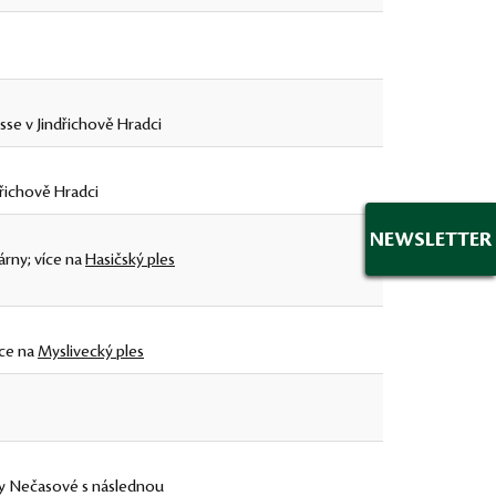
asse v Jindřichově Hradci
řichově Hradci
NEWSLETTER
árny; více na
Hasičský ples
íce na
Myslivecký ples
avy Nečasové s následnou