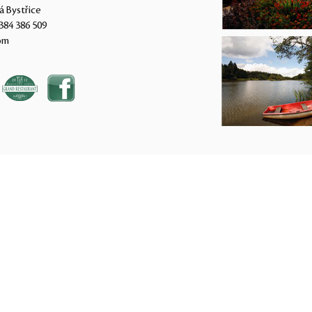
á Bystřice
384 386 509
om