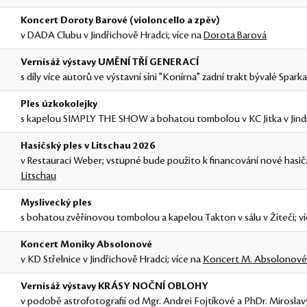
Koncert Doroty Barové (violoncello a zpěv)
v DADA Clubu v Jindřichově Hradci; více na
Dorota Barová
Vernisáž výstavy UMĚNÍ TŘÍ GENERACÍ
s díly více autorů ve výstavní síni "Konírna" zadní trakt bývalé Spark
Ples úzkokolejky
s kapelou SIMPLY THE SHOW a bohatou tombolou v KC Jitka v Jind
Hasičský ples v Litschau 2026
v Restauraci Weber; vstupné bude použito k financování nové hasič
Litschau
Myslivecký ples
s bohatou zvěřinovou tombolou a kapelou Takton v sálu v Žíteči; v
Koncert Moniky Absolonové
v KD Střelnice v Jindřichově Hradci; více na
Koncert M. Absolonové
Vernisáž výstavy KRÁSY NOČNÍ OBLOHY
v podobě astrofotografií od Mgr. Andrei Fojtíkové a PhDr. Mirosl