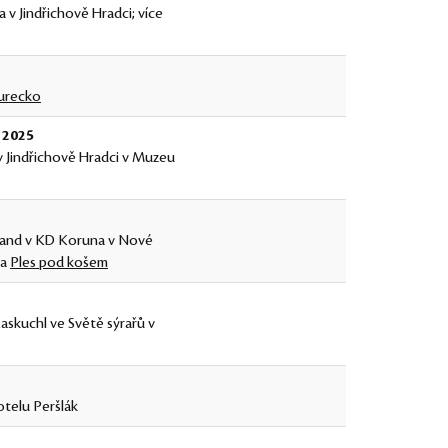
 v Jindřichově Hradci; více
urecko
e 2025
v Jindřichově Hradci v Muzeu
 Band v KD Koruna v Nové
na
Ples pod košem
askuchl ve Světě sýrařů v
otelu Peršlák