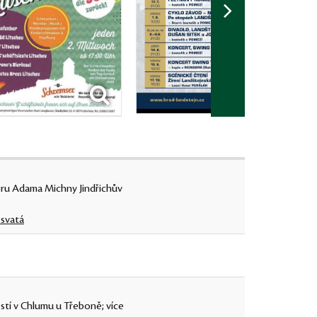
u Adama Michny Jindřichův
svatá
stí v Chlumu u Třeboně; více