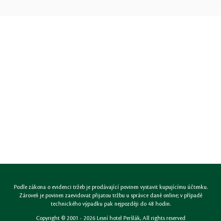
Podle zákona o evidenci tržeb je prodávající povinen vystavit kupujícímu účtenku.
Zároveň je povinen zaevidovat přijatou tržbu u správce daně online; v případě
technického výpadku pak nejpozději do 48 hodin.
Copyright © 2001 - 2026
Lesní hotel Peršlák
, All rights reserved