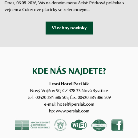
Dnes, 06.08. 2026, Vás na denním menu čeká: Pórková polévka s
vejcem a Cuketové placičky se zeleninovým...
KDE NÁS NAJDETE?
Lesní Hotel Peršlák
Nový Vojířov 90, CZ 378 33 Nová Bystřice
tel.:
00420 384 386 505
, fax:
00420 384 386 509
e-mail:
hotel@perslak.com
hp:
www.perslak.com