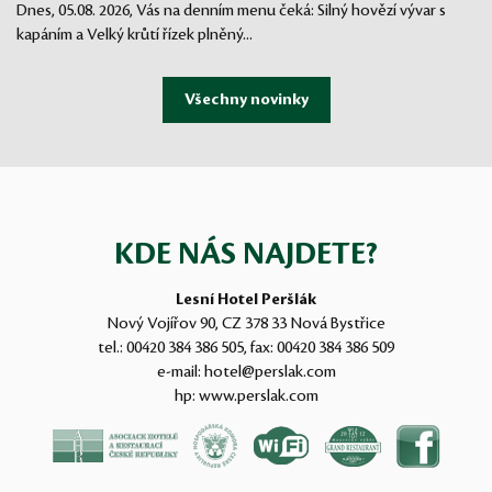
Dnes, 05.08. 2026, Vás na denním menu čeká: Silný hovězí vývar s
kapáním a Velký krůtí řízek plněný...
KDE NÁS NAJDETE?
Lesní Hotel Peršlák
Nový Vojířov 90, CZ 378 33 Nová Bystřice
tel.:
00420 384 386 505
, fax:
00420 384 386 509
e-mail:
hotel@perslak.com
hp:
www.perslak.com