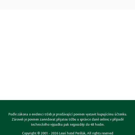
Podle zákona o evidenci tržeb je prodávající povinen vystavit kupujícímu účtenku.
Zároveň je povinen zaevidovat přijatou tržbu u správce daně online; v případě
technického výpadku pak nejpozději do 48 hodin.
Copyright © 2001 - 2026
Lesní hotel Peršlák
, All rights reserved