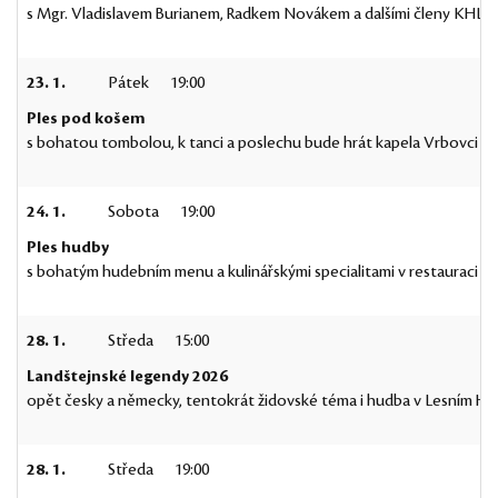
s Mgr. Vladislavem Burianem, Radkem Novákem a dalšími členy KHL v J
23. 1.
Pátek
19:00
Ples pod košem
s bohatou tombolou, k tanci a poslechu bude hrát kapela Vrbovci Ba
24. 1.
Sobota
19:00
Ples hudby
s bohatým hudebním menu a kulinářskými specialitami v restauraci Ka
28. 1.
Středa
15:00
Landštejnské legendy 2026
opět česky a německy, tentokrát židovské téma i hudba v Lesním Ho
28. 1.
Středa
19:00