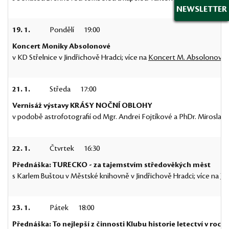
NEWSLETTER
19. 1.
Pondělí
19:00
Koncert Moniky Absolonové
v KD Střelnice v Jindřichově Hradci; více na
Koncert M. Absolonové
21. 1.
Středa
17:00
Vernisáž výstavy KRÁSY NOČNÍ OBLOHY
v podobě astrofotografií od Mgr. Andrei Fojtíkové a PhDr. Miroslavy
22. 1.
Čtvrtek
16:30
Přednáška: TURECKO - za tajemstvím středověkých měst
s Karlem Buštou v Městské knihovně v Jindřichově Hradci; více na
Tu
23. 1.
Pátek
18:00
Přednáška: To nejlepší z činnosti Klubu historie letectví v roce