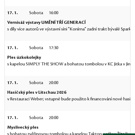
17. 1.
Sobota
16:00
Vernisáž výstavy UMĚNÍ TŘÍ GENERACÍ
s díly více autorů ve výstavní síni "Konírna" zadní trakt bývalé Sparka
17. 1.
Sobota
17:30
Ples úzkokolejky
s kapelou SIMPLY THE SHOW a bohatou tombolou v KC Jitka v Jindř
17. 1.
Sobota
20:00
Hasičský ples v Litschau 2026
v Restauraci Weber; vstupné bude použito k financování nové hasičá
17. 1.
Sobota
20:00
Myslivecký ples
s bohatou zvěřinovou tombolou a kapelou Takton v sálu v Žíteči; ví