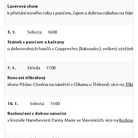
Laserová show
k přivítání nového roku s punčem, čajem a dobrou náladou na Náměs
3. 1.
Sobota
16:00
Stánek s punčem a kaštany
u dobrovolných hasičů v Gopprechts (Rakousko); veškerý výtěžek p
7. 1.
Středa
17:00
Koncert tříkrálový
sboru Pěslav-Ozvěna na náměstí v Chlumu u Třeboně; více na
Tříkrá
10. 1.
Sobota
15:00
Rozloučení s dobou vánoční
v kostele Nanebevzetí Panny Marie ve Slavonicích; více na
Rozloučen