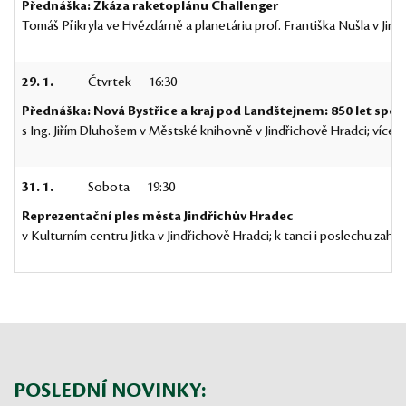
Přednáška: Zkáza raketoplánu Challenger
Tomáš Přikryla ve Hvězdárně a planetáriu prof. Františka Nušla v Jind
29. 1.
Čtvrtek
16:30
Přednáška: Nová Bystřice a kraj pod Landštejnem: 850 let spole
s Ing. Jiřím Dluhošem v Městské knihovně v Jindřichově Hradci; více 
31. 1.
Sobota
19:30
Reprezentační ples města Jindřichův Hradec
v Kulturním centru Jitka v Jindřichově Hradci; k tanci i poslechu za
POSLEDNÍ NOVINKY: