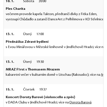
10. 1.
Sobota
20:00
Ples Charita
večerem provede kapela Takton, předtančí dívky z Fitka Eden,
vystoupí Chůdadlo a zatančí DanceArt z Pelhřimova v KD Střelnice v
13. 1.
Úterý
17:00
Přednáška: Zdravé bydlení
s Evou Minářovou v Městské knihovně v Jindřichově Hradci; více na
13. 1.
Úterý
19:30
MRAZ F1rst s Thomasem Mrazem
kabaretní večer v kulturním domě v Litschau (Rakousko); více na
MRA
15. 1.
Čtvrtek
19:37
Koncert Doroty Barové (violoncello a zpěv)
v DADA Clubu v Jindřichově Hradci; více na
Dorota Barová