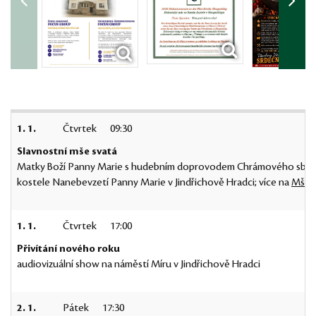
1. 1.
Čtvrtek
09:30
Slavnostní mše svatá
Matky Boží Panny Marie s hudebním doprovodem Chrámového sboru
kostele Nanebevzetí Panny Marie v Jindřichově Hradci; více na
Mše s
1. 1.
Čtvrtek
17:00
Přivítání nového roku
audiovizuální show na náměstí Míru v Jindřichově Hradci
2. 1.
Pátek
17:30