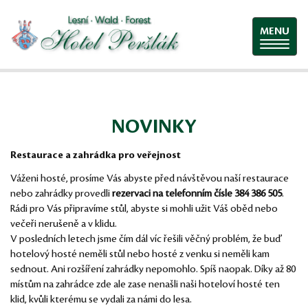
MENU
NOVINKY
Restaurace a zahrádka pro veřejnost
Váženi hosté, prosíme Vás abyste před návštěvou naší restaurace
nebo zahrádky provedli
rezervaci na telefonním čísle 384 386 505
.
Rádi pro Vás připravíme stůl, abyste si mohli užit Váš oběd nebo
večeři nerušeně a v klidu.
V posledních letech jsme čím dál víc řešili věčný problém, že buď
hotelový hosté neměli stůl nebo hosté z venku si neměli kam
sednout. Ani rozšíření zahrádky nepomohlo. Spíš naopak. Díky až 80
místům na zahrádce zde ale zase nenašli naši hoteloví hosté ten
klid, kvůli kterému se vydali za námi do lesa.