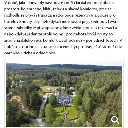
V době, jako dnes, kdy naši hosté touží čím dál víc po osobním
prostoru kolem sebe, klidu, relaxu a hlavně komfortu, jsme se
rozhodli, že pravá strana zahrádky bude rezervovaná pouze pro
hotelové hosty, aby měli kdykoli možnost si přijít sednout. Levá
strana zahrádky je přístupná hostům z venku pouze s rezervací a
nebo když je jeden ze stolů volný. I pro nehotelovýé hosty to
znamená daleko větší komfort a pohodlí než v posledních letech. V
době rostoucího masturismu chceme být pro Vás ještě víc než dřív
oáza klidu, ticha a odpočinku.