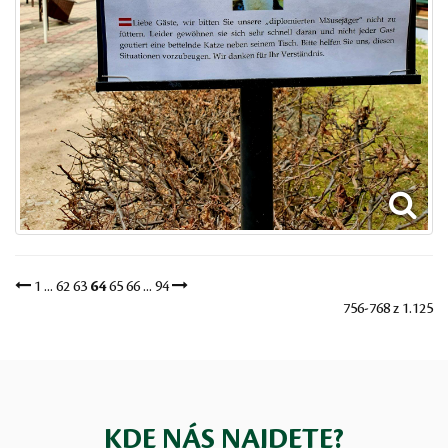
1
...
62
63
64
65
66
...
94
756-768 z 1.125
KDE NÁS NAJDETE?