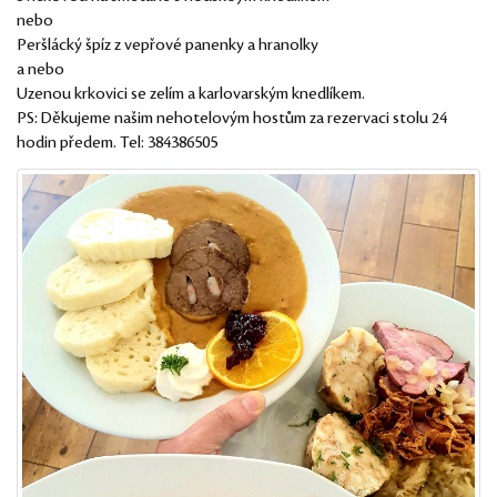
nebo
Peršlácký špíz z vepřové panenky a hranolky
a nebo
Uzenou krkovici se zelím a karlovarským knedlíkem.
PS: Děkujeme našim nehotelovým hostům za rezervaci stolu 24
hodin předem. Tel: 384386505