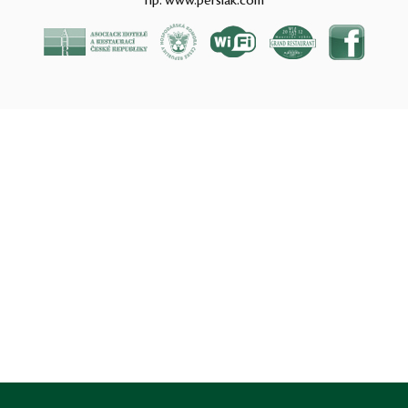
hp:
www.perslak.com