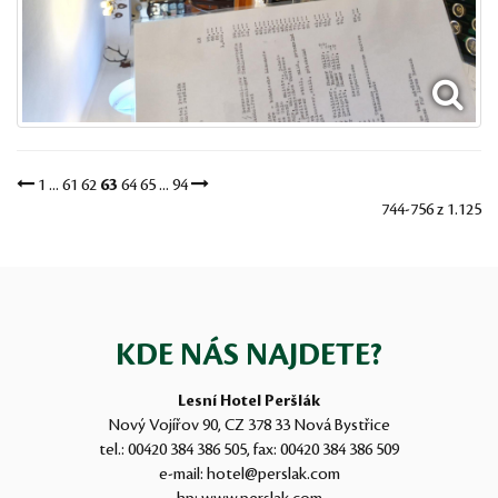
1
...
61
62
63
64
65
...
94
744-756 z 1.125
KDE NÁS NAJDETE?
Lesní Hotel Peršlák
Nový Vojířov 90, CZ 378 33 Nová Bystřice
tel.:
00420 384 386 505
, fax:
00420 384 386 509
e-mail:
hotel@perslak.com