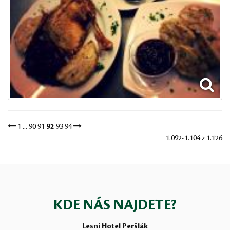
1
...
90
91
92
93
94
1.092-1.104 z 1.126
KDE NÁS NAJDETE?
Lesní Hotel Peršlák