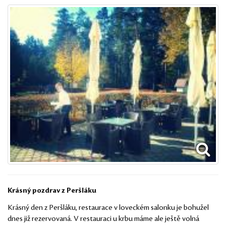
Krásný pozdrav z Peršláku
Krásný den z Peršláku, restaurace v loveckém salonku je bohužel
dnes již rezervovaná. V restauraci u krbu máme ale ještě volná