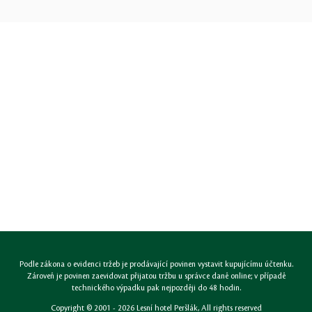
Podle zákona o evidenci tržeb je prodávající povinen vystavit kupujícímu účtenku.
Zároveň je povinen zaevidovat přijatou tržbu u správce daně online; v případě
technického výpadku pak nejpozději do 48 hodin.
Copyright © 2001 - 2026
Lesní hotel Peršlák
, All rights reserved