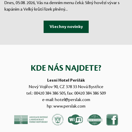
Dnes, 05.08. 2026, Vás na denním menu čeká: Silný hovězí vývar s
kapáním a Velký krůtí řízek plněný...
KDE NÁS NAJDETE?
Lesní Hotel Peršlák
Nový Vojířov 90, CZ 378 33 Nová Bystřice
tel.:
00420 384 386 505
, fax:
00420 384 386 509
e-mail:
hotel@perslak.com
hp:
www.perslak.com