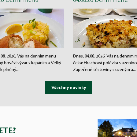
.26 Denní menu
04.08.26 Denní menu
.08. 2026, Vás na denním menu
Dnes, 04.08. 2026, Vás na denním
lný hovězí vývar s kapáním a Velký
čeká: Hrachová polévka s uzenino
ek plněný...
Zapečené těstoviny s uzeným a...
ETE?