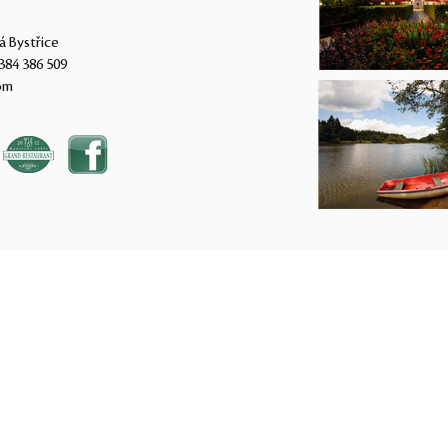
á Bystřice
384 386 509
om