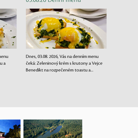
03.08.26 Denní menu
 menu
Dnes, 03.08. 2026, Vás na denním menu
u a
čeká: Zeleninový krém s krutony a Vejce
Benedikt na rozpečeném toastu a...