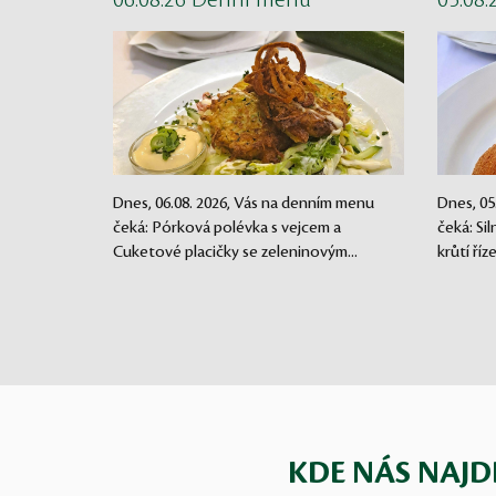
06.08.26 Denní menu
05.08
Dnes, 06.08. 2026, Vás na denním menu
Dnes, 05
čeká: Pórková polévka s vejcem a
čeká: Si
Cuketové placičky se zeleninovým...
krůtí říz
KDE NÁS NAJD