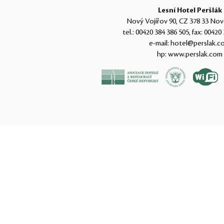
Lesní Hotel Peršlák
Nový Vojířov 90, CZ 378 33 Nov
tel.:
00420 384 386 505
, fax:
00420 
e-mail:
hotel@perslak.c
hp:
www.perslak.com