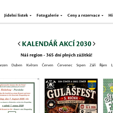
Jídelní lístek
Fotogalerie
Ceny a rezervace
Hi
KALENDÁŘ AKCÍ 2030
Náš region - 365 dní plných zážitků!
řezen
Duben
Květen
Červen
Červenec
Srpen
Září
Říjen
L