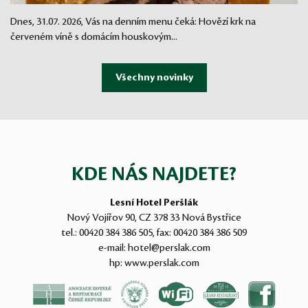
Dnes, 31.07. 2026, Vás na denním menu čeká: Hovězí krk na
červeném víně s domácím houskovým...
KDE NÁS NAJDETE?
Lesní Hotel Peršlák
Nový Vojířov 90, CZ 378 33 Nová Bystřice
tel.:
00420 384 386 505
, fax:
00420 384 386 509
e-mail:
hotel@perslak.com
hp:
www.perslak.com