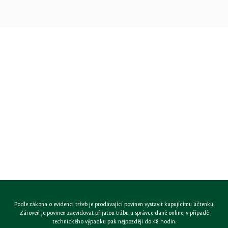
Podle zákona o evidenci tržeb je prodávající povinen vystavit kupujícímu účtenku.
Zároveň je povinen zaevidovat přijatou tržbu u správce daně online; v případě
technického výpadku pak nejpozději do 48 hodin.