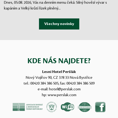
Dnes, 05.08. 2026, Vás na denním menu čeká: Silný hovězí vývar s
kapáním a Velký krůtí řízek plněný...
KDE NÁS NAJDETE?
Lesní Hotel Peršlák
Nový Vojířov 90, CZ 378 33 Nová Bystřice
tel.:
00420 384 386 505
, fax:
00420 384 386 509
e-mail:
hotel@perslak.com
hp:
www.perslak.com