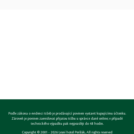
Podle zákona o evidenci tržeb je prodávající povinen vystavit kupujícímu účtenku.
Zároveň je povinen zaevidovat přijatou tržbu u správce daně online; v případě
technického výpadku pak nejpozději do 48 hodin.
Copyright © 2001 - 2026
Lesní hotel Peršlák
, All rights reserved