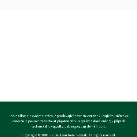
Podle zákona o evidenci tržeb je prodávající povinen vystavit kupujícímu účtenku.
Zároveň je povinen zaevidovat přijatou tržbu u správce daně online; v případě
technického výpadku pak nejpozději do 48 hodin.
Copyright © 2001 - 2026
Lesní hotel Peršlák
, All rights reserved