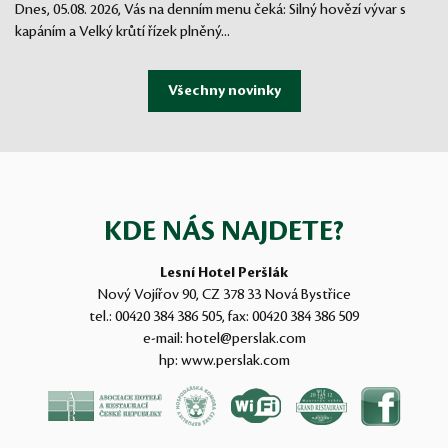
Dnes, 05.08. 2026, Vás na denním menu čeká: Silný hovězí vývar s
kapáním a Velký krůtí řízek plněný...
KDE NÁS NAJDETE?
Lesní Hotel Peršlák
Nový Vojířov 90, CZ 378 33 Nová Bystřice
tel.:
00420 384 386 505
, fax:
00420 384 386 509
e-mail:
hotel@perslak.com
hp:
www.perslak.com