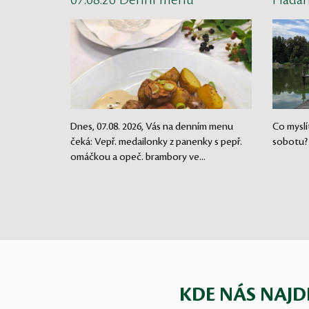
07.08.26 Denní menu
Háda
Dnes, 07.08. 2026, Vás na denním menu
Co myslí
čeká: Vepř. medailonky z panenky s pepř.
sobotu?
omáčkou a opeč. brambory ve...
KDE NÁS NAJD