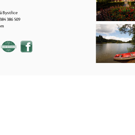
á Bystřice
384 386 509
om