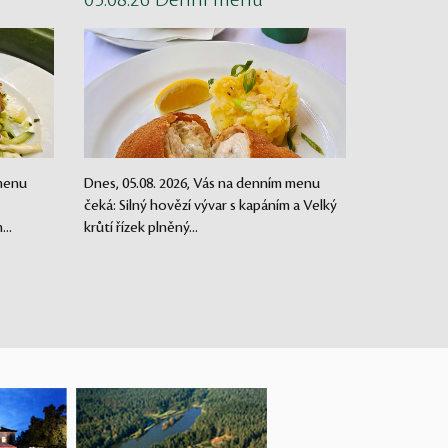
05.08.26 Denní menu
 menu
Dnes, 05.08. 2026, Vás na denním menu
čeká: Silný hovězí vývar s kapáním a Velký
..
krůtí řízek plněný...