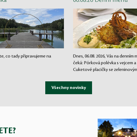
nka
06.08.26 Denní menu
te, co tady připravujeme na
Dnes, 06.08. 2026, Vás na denním
čeká: Pórková polévka s vejcem a
Cuketové placičky se zeleninovým.
ETE?