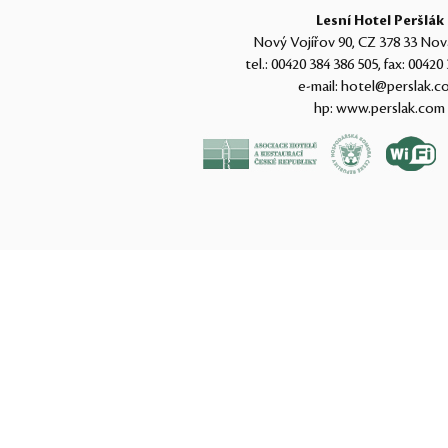
Lesní Hotel Peršlák
Nový Vojířov 90, CZ 378 33 Nov
tel.:
00420 384 386 505
, fax:
00420 
e-mail:
hotel@perslak.c
hp:
www.perslak.com