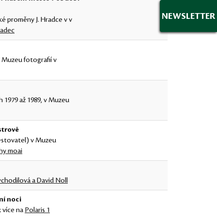
NEWSLETTER
ké proměny J. Hradce v v
radec
Muzeu fotografií v
h 1979 až 1989, v Muzeu
strově
cestovatel) v Muzeu
hy moai
chodilová a David Noll
ní noci
; více na
Polaris 1