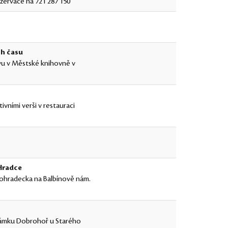
zervace na 721 287 150
ch času
ivu v Městské knihovně v
vními verši v restauraci
 Hradce
ohradecka na Balbínově nám.
v zámku Dobrohoř u Starého