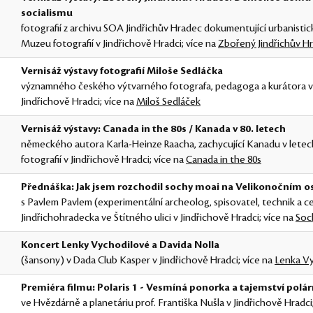
socialismu
fotografií z archivu SOA Jindřichův Hradec dokumentující urbanistic
Muzeu fotografií v Jindřichově Hradci; více na
Zbořený Jindřichův H
Vernisáž výstavy fotografií Miloše Sedláčka
významného českého výtvarného fotografa, pedagoga a kurátora v 
Jindřichově Hradci; více na
Miloš Sedláček
Vernisáž výstavy: Canada in the 80s / Kanada v 80. letech
německého autora Karla-Heinze Raacha, zachycující Kanadu v letec
fotografií v Jindřichově Hradci; více na
Canada in the 80s
Přednáška: Jak jsem rozchodil sochy moai na Velikonočním o
s Pavlem Pavlem (experimentální archeolog, spisovatel, technik a 
Jindřichohradecka ve Štítného ulici v Jindřichově Hradci; více na
Soc
Koncert Lenky Vychodilové a Davida Nolla
(šansony) v Dada Club Kasper v Jindřichově Hradci; více na
Lenka Vy
Premiéra filmu: Polaris 1 - Vesmíná ponorka a tajemství polár
ve Hvězdárně a planetáriu prof. Františka Nušla v Jindřichově Hradci