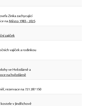
osefa Zinka zachycující
íce na
Město 1983 - 2025
ní zajíček
čních vajíček a rodinkou
oblohy ve Hvězdárně a
noce na hvězdárně
ěř, rezervace na 721 287 150
kostele v Jindřichově