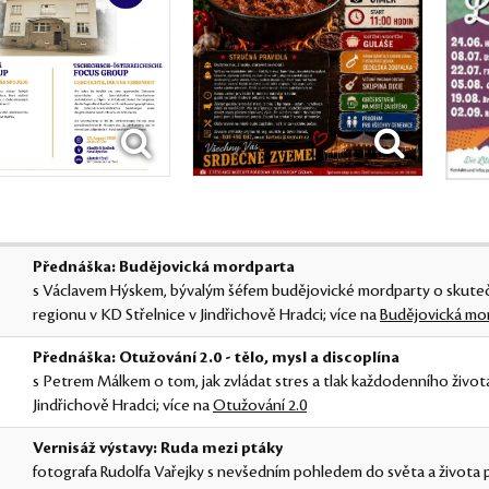
Přednáška: Budějovická mordparta
s Václavem Hýskem, bývalým šéfem budějovické mordparty o skute
regionu v KD Střelnice v Jindřichově Hradci; více na
Budějovická mo
Přednáška: Otužování 2.0 - tělo, mysl a discoplína
s Petrem Málkem o tom, jak zvládat stres a tlak každodenního živo
Jindřichově Hradci; více na
Otužování 2.0
Vernisáž výstavy: Ruda mezi ptáky
fotografa Rudolfa Vařejky s nevšedním pohledem do světa a života 