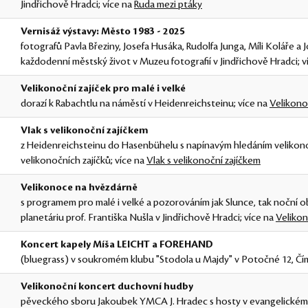
Jindřichově Hradci; více na
Ruda mezi ptáky
Vernisáž výstavy: Město 1983 - 2025
fotografů Pavla Březiny, Josefa Husáka, Rudolfa Junga, Míli Koláře a J
každodenní městský život v Muzeu fotografií v Jindřichově Hradci; v
Velikonoční zajíček pro malé i velké
dorazí k Rabachtlu na náměstí v Heidenreichsteinu; více na
Velikonoč
Vlak s velikonoční zajíčkem
z Heidenreichsteinu do Hasenbühelu s napínavým hledáním velikono
velikonočních zajíčků; více na
Vlak s velikonoční zajíčkem
Velikonoce na hvězdárně
s programem pro malé i velké a pozorováním jak Slunce, tak noční 
planetáriu prof. Františka Nušla v Jindřichově Hradci; více na
Veliko
Koncert kapely Míša LEICHT a FOREHAND
(bluegrass) v soukromém klubu "Stodola u Majdy" v Potočné 12, Čím
Velikonoční koncert duchovní hudby
pěveckého sboru Jakoubek YMCA J. Hradec s hosty v evangelickém 