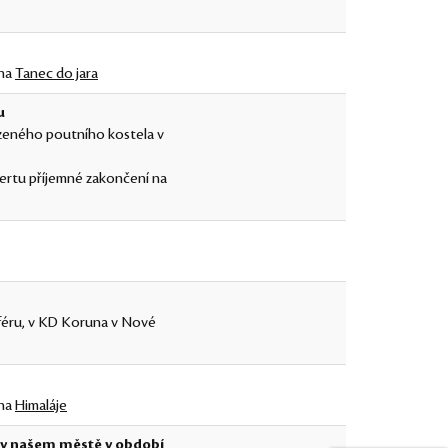
 na
Tanec do jara
u
zeného poutního kostela v
ertu příjemné zakončení na
féru, v KD Koruna v Nové
 na
Himaláje
 v našem městě v období