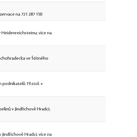
zervace na 721 287 150
 Heidenreichsteinu; více na
řichohradecka ve Štítného
podnikatelů 19.stol. v
elínů v Jindřichově Hradci;
 Jindřichově Hradci; více na