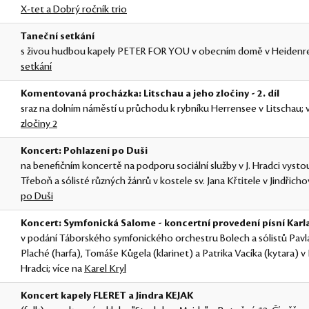
X-tet a Dobrý ročník trio
Taneční setkání
s živou hudbou kapely PETER FOR YOU v obecním domě v Heidenrei
setkání
Komentovaná procházka: Litschau a jeho zločiny - 2. díl
sraz na dolním náměstí u průchodu k rybníku Herrensee v Litschau; 
zločiny 2
Koncert: Pohlazení po Duši
na benefičním koncertě na podporu sociální služby v J. Hradci vyst
Třeboň a sólisté různých žánrů v kostele sv. Jana Křtitele v Jindřich
po Duši
Koncert: Symfonická Salome - koncertní provedení písní Karla
v podání Táborského symfonického orchestru Bolech a sólistů Pavl
Plaché (harfa), Tomáše Kůgela (klarinet) a Patrika Vacíka (kytara) v
Hradci; více na
Karel Kryl
Koncert kapely FLERET a Jindra KEJAK