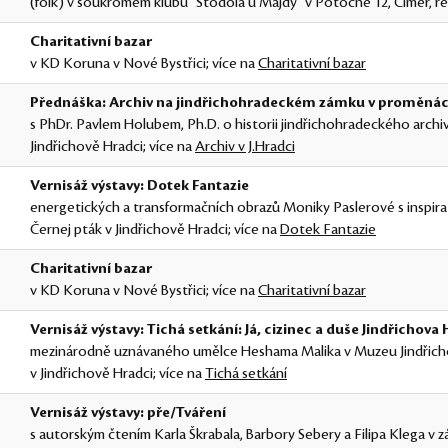
(folk) v soukromém klubu "Stodola u Majdy" v Potočné 12, Číměř, re
Charitativní bazar
v KD Koruna v Nové Bystřici; více na
Charitativní bazar
Přednáška: Archiv na jindřichohradeckém zámku v proměná
s PhDr. Pavlem Holubem, Ph.D. o historii jindřichohradeckého arch
Jindřichově Hradci; více na
Archiv v J.Hradci
Vernisáž výstavy: Dotek Fantazie
energetických a transformačních obrazů Moniky Paslerové s inspirati
Černej pták v Jindřichově Hradci; více na
Dotek Fantazie
Charitativní bazar
v KD Koruna v Nové Bystřici; více na
Charitativní bazar
Vernisáž výstavy: Tichá setkání: Já, cizinec a duše Jindřichova
mezinárodně uznávaného umělce Heshama Malika v Muzeu Jindřich
v Jindřichově Hradci; více na
Tichá setkání
Vernisáž výstavy: pře/Tváření
s autorským čtením Karla Škrabala, Barbory Sebery a Filipa Klega 