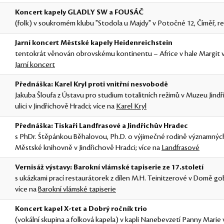
Koncert kapely GLADLY SW a FOUSÁČ
(folk) v soukromém klubu "Stodola u Majdy" v Potočné 12, Číměř, re
Jarní koncert Městské kapely Heidenreichstein
tentokrát věnován obrovskému kontinentu – Africe v hale Margit v
Jarní koncert
Přednáška: Karel Kryl proti vnitřní nesvobodě
Jakuba Šloufa z Ústavu pro studium totalitních režimů v Muzeu Jind
ulici v Jindřichově Hradci; více na
Karel Kryl
Přednáška: Tiskaři Landfrasové a Jindřichův Hradec
s PhDr. Štěpánkou Běhalovou, Ph.D. o výjimečné rodině významných 
Městské knihovně v Jindřichově Hradci; více na
Landfrasové
Vernisáž výstavy: Barokní vlámské tapiserie ze 17.století
s ukázkami prací restaurátorek z dílen M.H. Teinitzerové v Domě gob
více na
Barokní vlámské tapiserie
Koncert kapel X-tet a Dobrý ročník trio
(vokální skupina a folková kapela) v kapli Nanebevzetí Panny Marie v