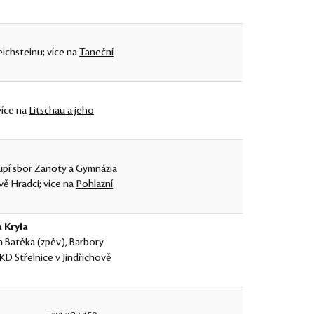
chsteinu; více na
Taneční
více na
Litschau a jeho
oupí sbor Zanoty a Gymnázia
ově Hradci; více na
Pohlazní
 Kryla
a Batěka (zpěv), Barbory
 KD Střelnice v Jindřichově