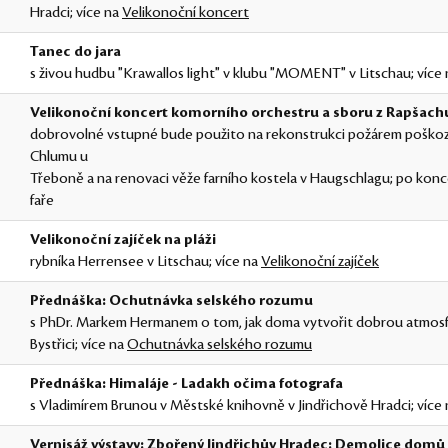
Hradci; více na
Velikonoční koncert
Tanec do jara
s živou hudbu "Krawallos light" v klubu "MOMENT" v Litschau; více
Velikonoční koncert komorního orchestru a sboru z Rapšach
dobrovolné vstupné bude použito na rekonstrukci požárem poško
Chlumu u
Třeboně a na renovaci věže farního kostela v Haugschlagu; po konc
faře
Velikonoční zajíček na pláži
rybníka Herrensee v Litschau; více na
Velikonoční zajíček
Přednáška: Ochutnávka selského rozumu
s PhDr. Markem Hermanem o tom, jak doma vytvořit dobrou atmos
Bystřici; více na
Ochutnávka selského rozumu
Přednáška: Himaláje - Ladakh očima fotografa
s Vladimírem Brunou v Městské knihovně v Jindřichově Hradci; více
Vernisáž výstavy: Zbořený Jindřichův Hradec: Demolice domů