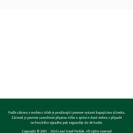
Podle zákona o evidenci tržeb je prodávající povinen vystavit kupujícímu účtenku.
Zároveň je povinen zaevidovat přijatou tržbu u správce daně online; v případě
technického výpadku pak nejpozději do 48 hodin.
Copyright © 2001 - 2026
Lesní hotel Peršlák
, All rights reserved