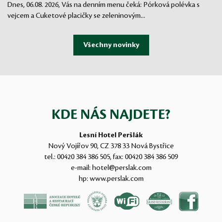
Dnes, 06.08. 2026, Vás na denním menu čeká: Pórková polévka s
vejcem a Cuketové placičky se zeleninovým...
KDE NÁS NAJDETE?
Lesní Hotel Peršlák
Nový Vojířov 90, CZ 378 33 Nová Bystřice
tel.:
00420 384 386 505
, fax:
00420 384 386 509
e-mail:
hotel@perslak.com
hp:
www.perslak.com