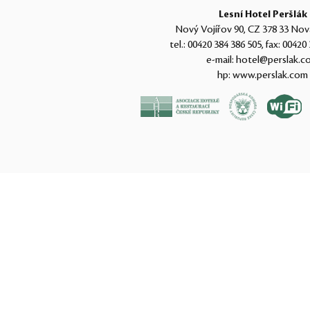
Lesní Hotel Peršlák
Nový Vojířov 90, CZ 378 33 Nov
tel.:
00420 384 386 505
, fax:
00420 
e-mail:
hotel@perslak.c
hp:
www.perslak.com