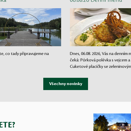
nka
06.08.26 Denní menu
te, co tady připravujeme na
Dnes, 06.08. 2026, Vás na denním
čeká: Pórková polévka s vejcem a
Cuketové placičky se zeleninovým.
ETE?