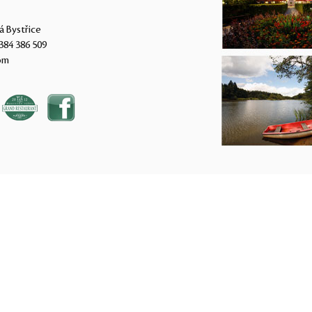
á Bystřice
384 386 509
om