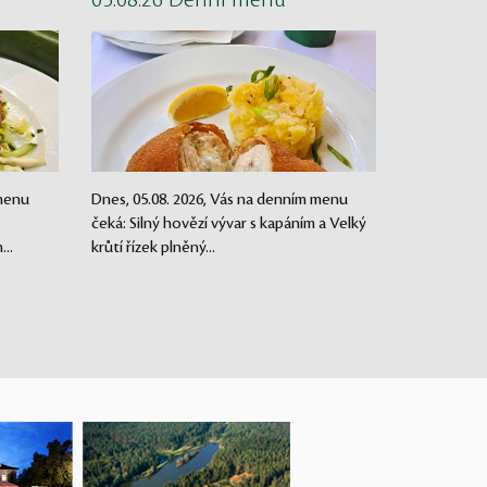
05.08.26 Denní menu
 menu
Dnes, 05.08. 2026, Vás na denním menu
čeká: Silný hovězí vývar s kapáním a Velký
..
krůtí řízek plněný...