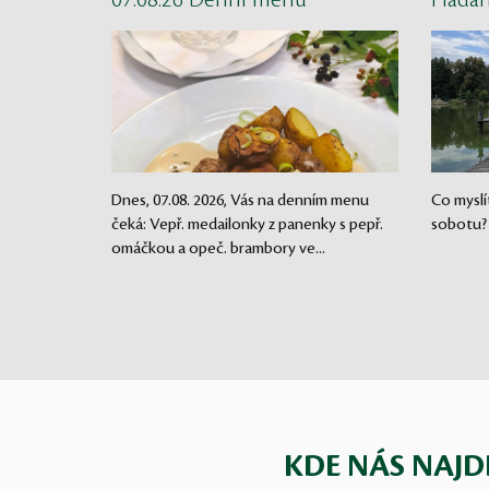
07.08.26 Denní menu
Háda
Dnes, 07.08. 2026, Vás na denním menu
Co myslí
čeká: Vepř. medailonky z panenky s pepř.
sobotu?
omáčkou a opeč. brambory ve...
KDE NÁS NAJD