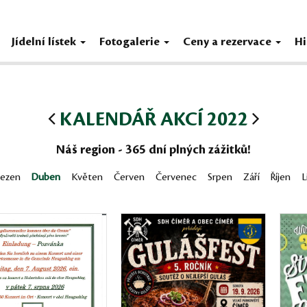
Jídelní lístek
Fotogalerie
Ceny a rezervace
Hi
KALENDÁŘ AKCÍ 2022
Náš region - 365 dní plných zážitků!
řezen
Duben
Květen
Červen
Červenec
Srpen
Září
Říjen
L