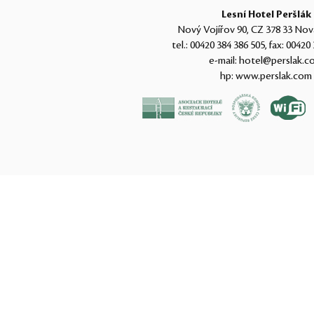
Lesní Hotel Peršlák
Nový Vojířov 90, CZ 378 33 Nov
tel.:
00420 384 386 505
, fax:
00420 
e-mail:
hotel@perslak.c
hp:
www.perslak.com