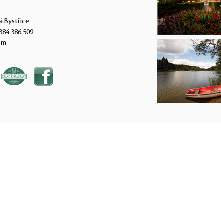
á Bystřice
384 386 509
om