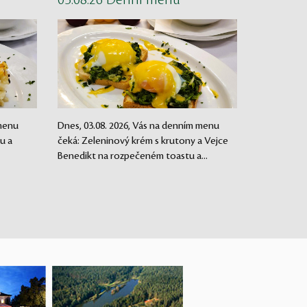
03.08.26 Denní menu
 menu
Dnes, 03.08. 2026, Vás na denním menu
u a
čeká: Zeleninový krém s krutony a Vejce
Benedikt na rozpečeném toastu a...