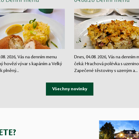
.26 Denní menu
04.08.26 Denní menu
.08. 2026, Vás na denním menu
Dnes, 04.08. 2026, Vás na denním
lný hovězí vývar s kapáním a Velký
čeká: Hrachová polévka s uzenino
ek plněný...
Zapečené těstoviny s uzeným a...
ETE?