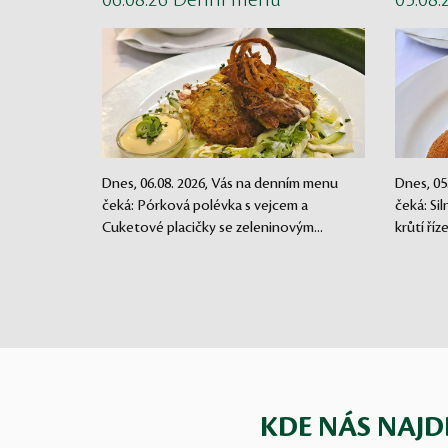
06.08.26 Denní menu
05.08
Dnes, 06.08. 2026, Vás na denním menu
Dnes, 05
čeká: Pórková polévka s vejcem a
čeká: Si
Cuketové placičky se zeleninovým...
krůtí říz
KDE NÁS NAJD